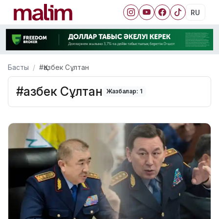
RU
Басты
#Қазбек Сұлтан
#Қазбек Сұлтан
Жазбалар: 1