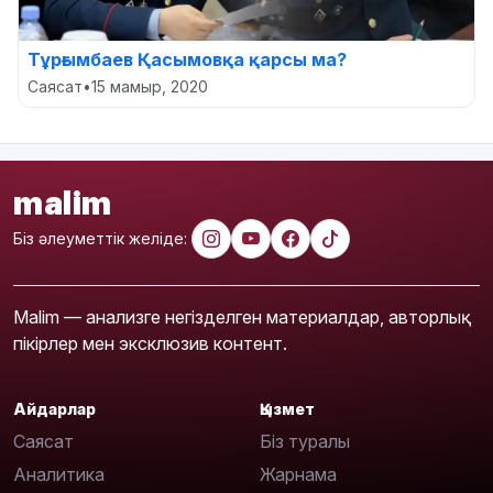
Тұрғымбаев Қасымовқа қарсы ма?
Саясат
•
15 мамыр, 2020
malim
Біз әлеуметтік желіде:
Malim — анализге негізделген материалдар, авторлық
пікірлер мен эксклюзив контент.
Айдарлар
Қызмет
Саясат
Біз туралы
Аналитика
Жарнама