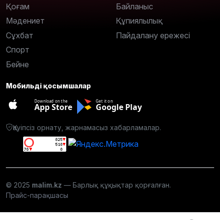
Қоғам
Байланыс
Мәдениет
Құпиялылық
Сұхбат
Пайдалану ережесі
Спорт
Бейне
Мобильді қосымшалар
Download on the
Get it on
App Store
Google Play
Қауіпсіз орнату, жарнамасыз хабарламалар.
© 2025
malim.kz
— Барлық құқықтар қорғалған.
Прайс-парақшасы