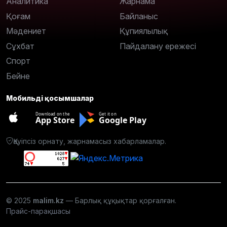
Аналитика
Жарнама
Қоғам
Байланыс
Мәдениет
Құпиялылық
Сұхбат
Пайдалану ережесі
Спорт
Бейне
Мобильді қосымшалар
Download on the
Get it on
App Store
Google Play
Қауіпсіз орнату, жарнамасыз хабарламалар.
© 2025
malim.kz
— Барлық құқықтар қорғалған.
Прайс-парақшасы