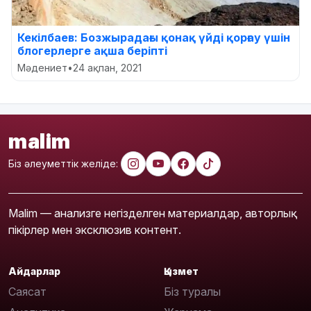
Кекілбаев: Бозжырадағы қонақ үйді қорғау үшін
блогерлерге ақша беріпті
Мәдениет
•
24 ақпан, 2021
malim
Біз әлеуметтік желіде:
Malim — анализге негізделген материалдар, авторлық
пікірлер мен эксклюзив контент.
Айдарлар
Қызмет
Саясат
Біз туралы