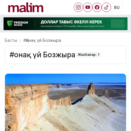
RU
Басты
#Қонақ үй Бозжыра
#Қонақ үй Бозжыра
Жазбалар: 1