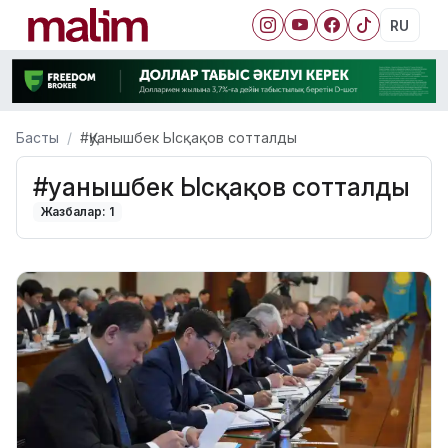
RU
Басты
#Қуанышбек Ысқақов сотталды
#Қуанышбек Ысқақов сотталды
Жазбалар: 1