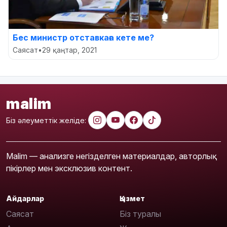
Бес министр отставкаға кете ме?
Саясат
•
29 қаңтар, 2021
malim
Біз әлеуметтік желіде:
Malim — анализге негізделген материалдар, авторлық
пікірлер мен эксклюзив контент.
Айдарлар
Қызмет
Саясат
Біз туралы