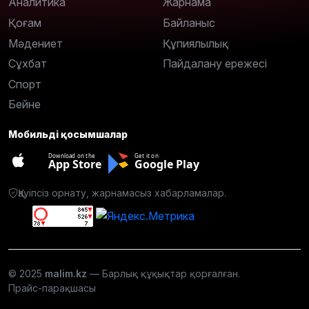
Аналитика
Жарнама
Қоғам
Байланыс
Мәдениет
Құпиялылық
Сұхбат
Пайдалану ережесі
Спорт
Бейне
Мобильді қосымшалар
Download on the
Get it on
App Store
Google Play
Қауіпсіз орнату, жарнамасыз хабарламалар.
© 2025
malim.kz
— Барлық құқықтар қорғалған.
Прайс-парақшасы