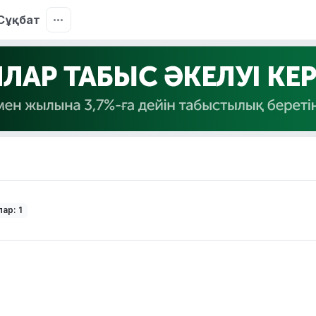
Сұқбат
ар: 1