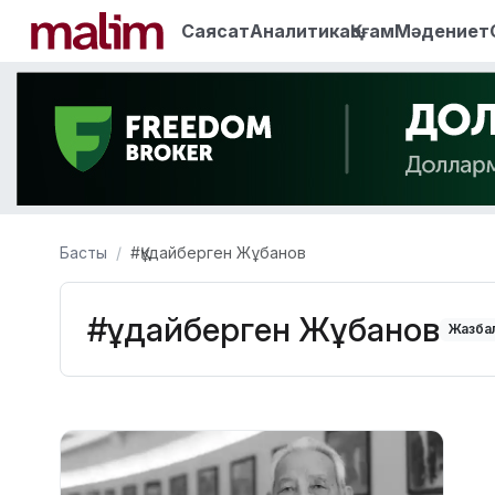
Саясат
Аналитика
Қоғам
Мәдениет
Басты
#Құдайберген Жұбанов
#Құдайберген Жұбанов
Жазбал