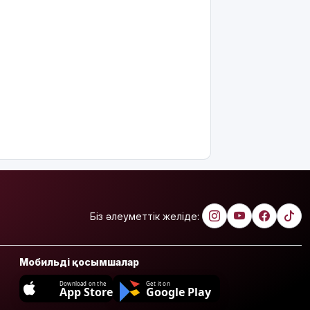
Біз әлеуметтік желіде:
Мобильді қосымшалар
Download on the
Get it on
App Store
Google Play