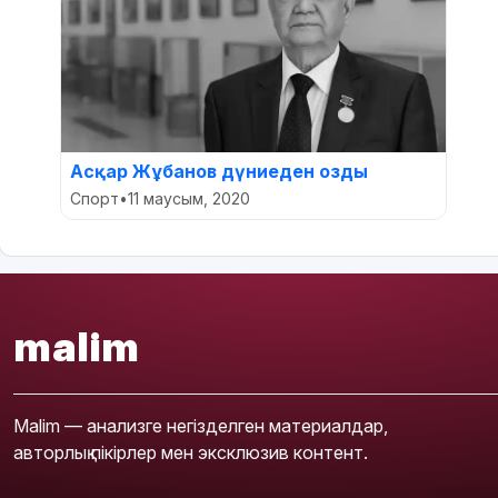
Асқар Жұбанов дүниеден озды
Спорт
•
11 маусым, 2020
malim
Malim — анализге негізделген материалдар,
авторлық пікірлер мен эксклюзив контент.