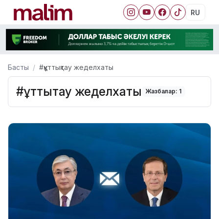
RU
Басты
#құттықтау жеделхаты
#құттықтау жеделхаты
Жазбалар: 1