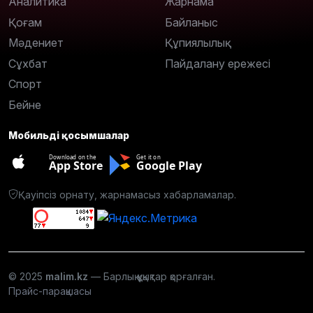
Аналитика
Жарнама
Қоғам
Байланыс
Мәдениет
Құпиялылық
Сұхбат
Пайдалану ережесі
Спорт
Бейне
Мобильді қосымшалар
Download on the
Get it on
App Store
Google Play
Қауіпсіз орнату, жарнамасыз хабарламалар.
© 2025
malim.kz
— Барлық құқықтар қорғалған.
Прайс-парақшасы