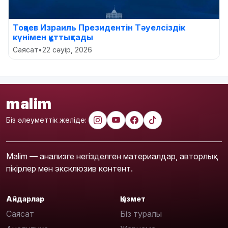
Тоқаев Израиль Президентін Тәуелсіздік
күнімен құттықтады
Саясат
•
22 сәуір, 2026
malim
Біз әлеуметтік желіде:
Malim — анализге негізделген материалдар, авторлық
пікірлер мен эксклюзив контент.
Айдарлар
Қызмет
Саясат
Біз туралы