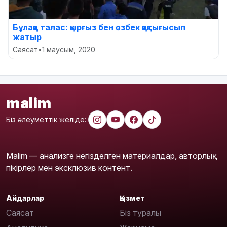
Бұлаққа талас: қырғыз бен өзбек қақтығысып
жатыр
Саясат
•
1 маусым, 2020
malim
Біз әлеуметтік желіде:
Malim — анализге негізделген материалдар, авторлық
пікірлер мен эксклюзив контент.
Айдарлар
Қызмет
Саясат
Біз туралы