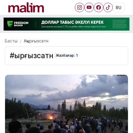
RU
Басты
#қырғызсатн
#қырғызсатн
Жазбалар: 1