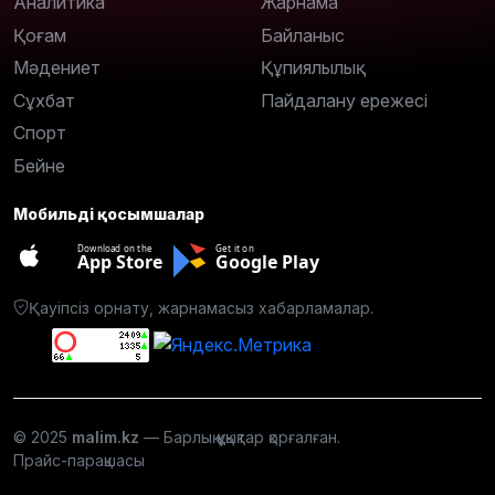
Аналитика
Жарнама
Қоғам
Байланыс
Мәдениет
Құпиялылық
Сұхбат
Пайдалану ережесі
Спорт
Бейне
Мобильді қосымшалар
Download on the
Get it on
App Store
Google Play
Қауіпсіз орнату, жарнамасыз хабарламалар.
© 2025
malim.kz
— Барлық құқықтар қорғалған.
Прайс-парақшасы