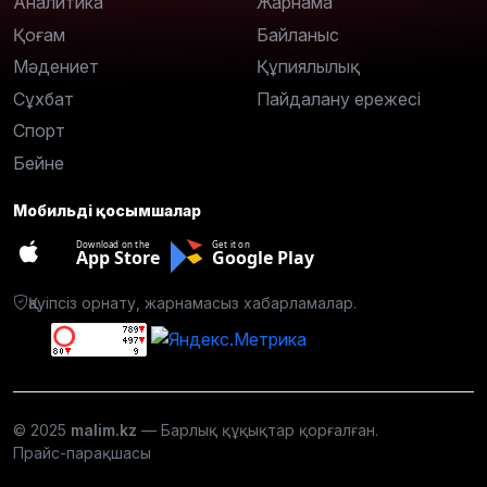
Аналитика
Жарнама
Қоғам
Байланыс
Мәдениет
Құпиялылық
Сұхбат
Пайдалану ережесі
Спорт
Бейне
Мобильді қосымшалар
Download on the
Get it on
App Store
Google Play
Қауіпсіз орнату, жарнамасыз хабарламалар.
© 2025
malim.kz
— Барлық құқықтар қорғалған.
Прайс-парақшасы