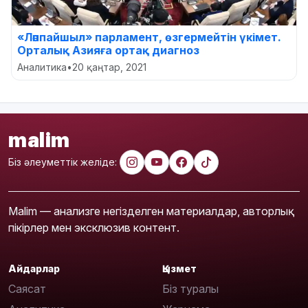
«Ләппайшыл» парламент, өзгермейтін үкімет.
Орталық Азияға ортақ диагноз
Аналитика
•
20 қаңтар, 2021
malim
Біз әлеуметтік желіде:
Malim — анализге негізделген материалдар, авторлық
пікірлер мен эксклюзив контент.
Айдарлар
Қызмет
Саясат
Біз туралы