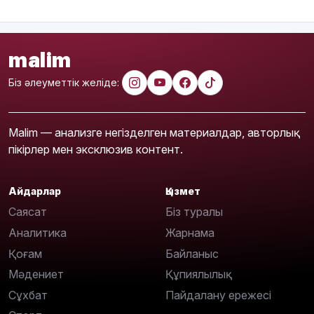
malim
Біз әлеуметтік желіде:
Malim — анализге негізделген материалдар, авторлық
пікірлер мен эксклюзив контент.
Айдарлар
Қызмет
Саясат
Біз туралы
Аналитика
Жарнама
Қоғам
Байланыс
Мәдениет
Құпиялылық
Сұхбат
Пайдалану ережесі