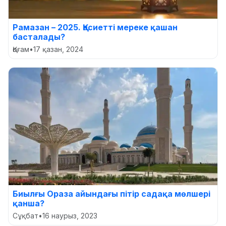
Рамазан – 2025. Қасиетті мереке қашан
басталады?
Қоғам
•
17 қазан, 2024
Биылғы Ораза айындағы пітір садақа мөлшері
қанша?
Сұқбат
•
16 наурыз, 2023