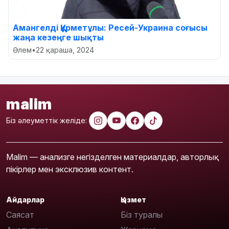
Амангелді Құрметұлы: Ресей-Украина соғысы
жаңа кезеңге шықты
Әлем
•
22 қараша, 2024
malim
Біз әлеуметтік желіде:
Malim — анализге негізделген материалдар, авторлық
пікірлер мен эксклюзив контент.
Айдарлар
Қызмет
Саясат
Біз туралы