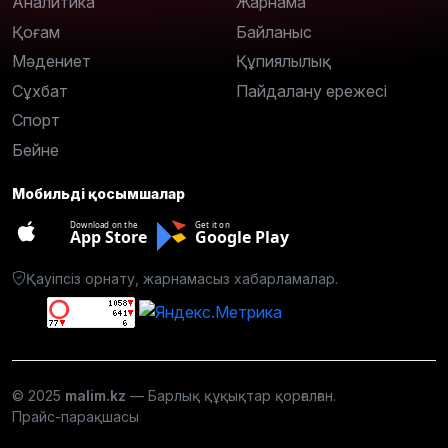
Аналитика
Жарнама
Қоғам
Байланыс
Мәдениет
Құпиялылық
Сұхбат
Пайдалану ережесі
Спорт
Бейне
Мобильді қосымшалар
Download on the
Get it on
App Store
Google Play
Қауіпсіз орнату, жарнамасыз хабарламалар.
© 2025
malim.kz
— Барлық құқықтар қорғалған.
Прайс-парақшасы