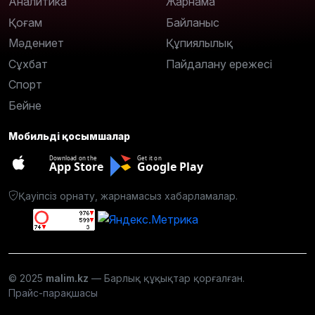
Аналитика
Жарнама
Қоғам
Байланыс
Мәдениет
Құпиялылық
Сұхбат
Пайдалану ережесі
Спорт
Бейне
Мобильді қосымшалар
Download on the
Get it on
App Store
Google Play
Қауіпсіз орнату, жарнамасыз хабарламалар.
© 2025
malim.kz
— Барлық құқықтар қорғалған.
Прайс-парақшасы