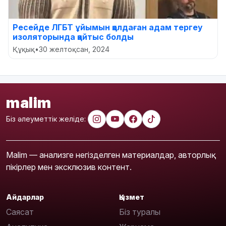
Ресейде ЛГБТ ұйымын қолдаған адам тергеу
изоляторында қайтыс болды
Құқық
•
30 желтоқсан, 2024
malim
Біз әлеуметтік желіде:
Malim — анализге негізделген материалдар, авторлық
пікірлер мен эксклюзив контент.
Айдарлар
Қызмет
Саясат
Біз туралы