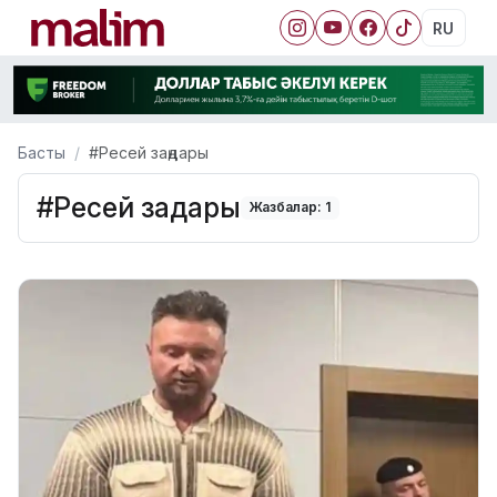
RU
Басты
#Ресей заңдары
#Ресей заңдары
Жазбалар: 1