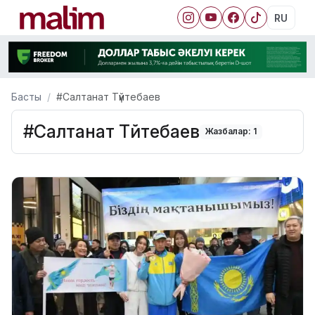
RU
Басты
#Салтанат Түйтебаев
#Салтанат Түйтебаев
Жазбалар: 1