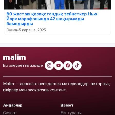
80 жастағы қазақстандық зейнеткер Нью-
Йорк марафонында 42 шақырымды
бағындырды
Оқиға
•
5 қараша, 2025
malim
Біз әлеуметтік желіде:
Malim — анализге негізделген материалдар, авторлық
пікірлер мен эксклюзив контент.
Айдарлар
Қызмет
Саясат
Біз туралы