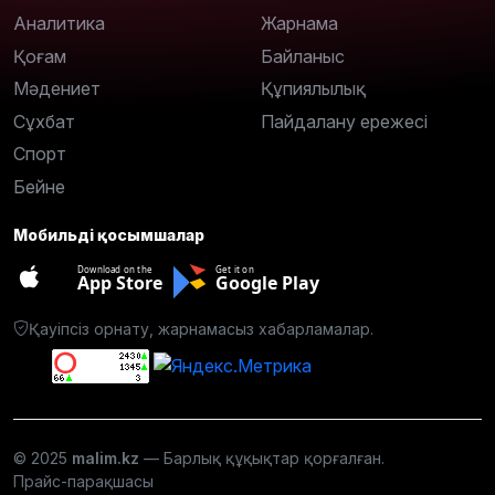
Аналитика
Жарнама
Қоғам
Байланыс
Мәдениет
Құпиялылық
Сұхбат
Пайдалану ережесі
Спорт
Бейне
Мобильді қосымшалар
Download on the
Get it on
App Store
Google Play
Қауіпсіз орнату, жарнамасыз хабарламалар.
© 2025
malim.kz
— Барлық құқықтар қорғалған.
Прайс-парақшасы