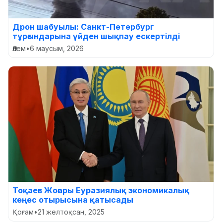
Дрон шабуылы: Санкт-Петербург
тұрғындарына үйден шықпау ескертілді
Әлем
•
6 маусым, 2026
Тоқаев Жоғары Еуразиялық экономикалық
кеңес отырысына қатысады
Қоғам
•
21 желтоқсан, 2025