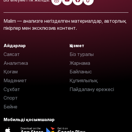
Malim — анализге негізделген материалдар, авторлық
пікірлер мен эксклюзив контент.
Айдарлар
Қызмет
Саясат
Біз туралы
Аналитика
Жарнама
Қоғам
Байланыс
Мәдениет
Құпиялылық
Сұхбат
Пайдалану ережесі
Спорт
Бейне
Мобильді қосымшалар
Download on the
Get it on