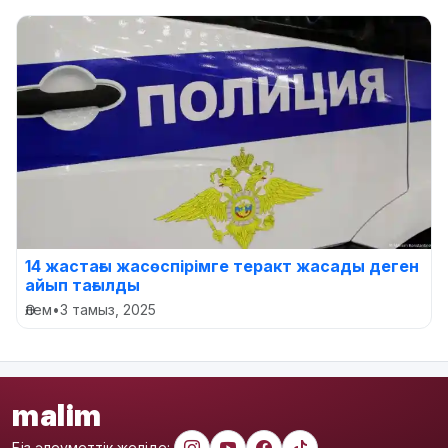
14 жастағы жасөспірімге теракт жасады деген
айып тағылды
Әлем
•
3 тамыз, 2025
malim
Біз әлеуметтік желіде: