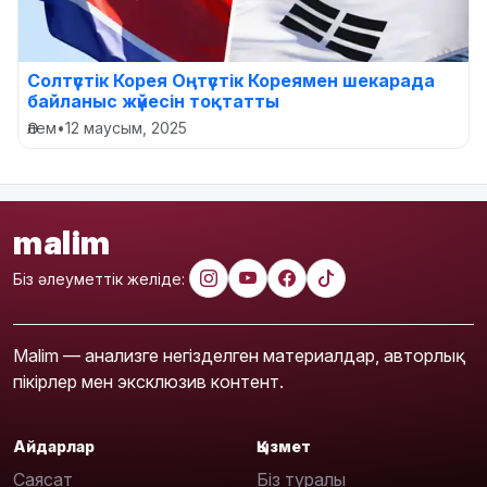
Солтүстік Корея Оңтүстік Кореямен шекарада
байланыс жүйесін тоқтатты
Әлем
•
12 маусым, 2025
malim
Біз әлеуметтік желіде:
Malim — анализге негізделген материалдар, авторлық
пікірлер мен эксклюзив контент.
Айдарлар
Қызмет
Саясат
Біз туралы