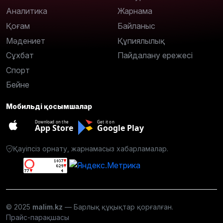
Аналитика
Жарнама
Қоғам
Байланыс
Мәдениет
Құпиялылық
Сұхбат
Пайдалану ережесі
Спорт
Бейне
Мобильді қосымшалар
Download on the
Get it on
App Store
Google Play
Қауіпсіз орнату, жарнамасыз хабарламалар.
© 2025
malim.kz
— Барлық құқықтар қорғалған.
Прайс-парақшасы