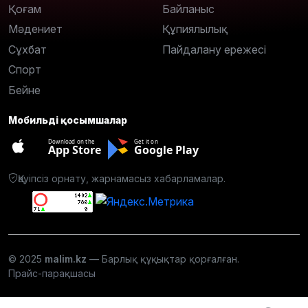
Қоғам
Байланыс
Мәдениет
Құпиялылық
Сұхбат
Пайдалану ережесі
Спорт
Бейне
Мобильді қосымшалар
Download on the
Get it on
App Store
Google Play
Қауіпсіз орнату, жарнамасыз хабарламалар.
© 2025
malim.kz
— Барлық құқықтар қорғалған.
Прайс-парақшасы