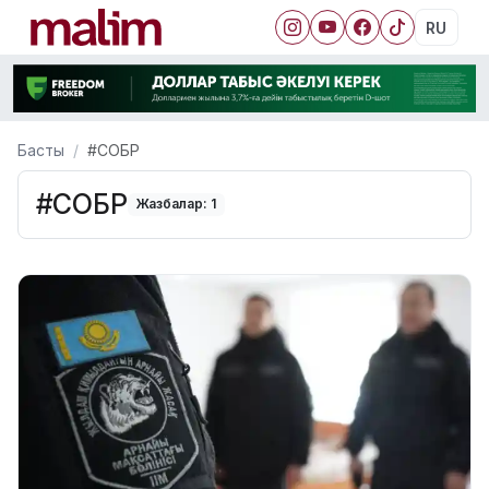
RU
Басты
#СОБР
#СОБР
Жазбалар: 1