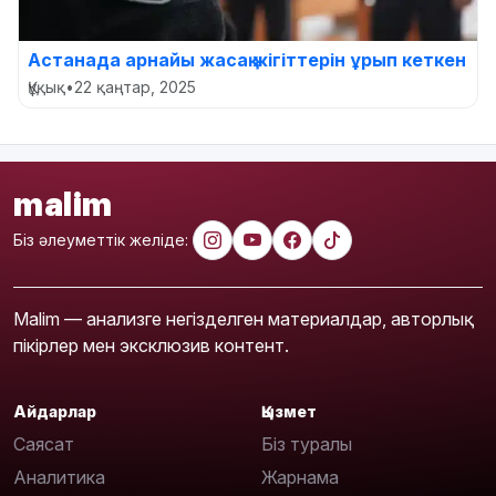
Астанада арнайы жасақ жігіттерін ұрып кеткен
Құқық
•
22 қаңтар, 2025
malim
Біз әлеуметтік желіде:
Malim — анализге негізделген материалдар, авторлық
пікірлер мен эксклюзив контент.
Айдарлар
Қызмет
Саясат
Біз туралы
Аналитика
Жарнама