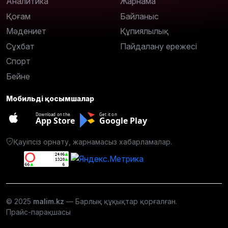
Аналитика
Жарнама
Қоғам
Байланыс
Мәдениет
Құпиялылық
Сұхбат
Пайдалану ережесі
Спорт
Бейне
Мобильді қосымшалар
Download on the
Get it on
App Store
Google Play
Қауіпсіз орнату, жарнамасыз хабарламалар.
© 2025
malim.kz
— Барлық құқықтар қорғалған.
Прайс-парақшасы