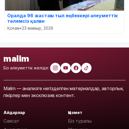
Оралда 96 жастағы тыл еңбеккері әлеуметтік
төлемсіз қалған
Қоғам
•
23 мамыр, 2026
malim
Біз әлеуметтік желіде:
Malim — анализге негізделген материалдар, авторлық
пікірлер мен эксклюзив контент.
Айдарлар
Қызмет
Саясат
Біз туралы