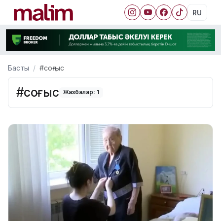
RU
Басты
#соңғыс
#соңғыс
Жазбалар: 1