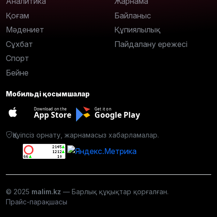
Аналитика
Жарнама
Қоғам
Байланыс
Мәдениет
Құпиялылық
Сұхбат
Пайдалану ережесі
Спорт
Бейне
Мобильді қосымшалар
Download on the
Get it on
App Store
Google Play
Қауіпсіз орнату, жарнамасыз хабарламалар.
© 2025
malim.kz
— Барлық құқықтар қорғалған.
Прайс-парақшасы