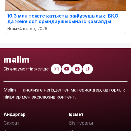
10,3 млн теңгеге қатысты заң бұзушылық: БҚО-
да жеке сот орындаушысына іс қозғалды
Қоғам
•
4 шілде, 2026
malim
Біз әлеуметтік желіде:
Malim — анализге негізделген материалдар, авторлық
пікірлер мен эксклюзив контент.
Айдарлар
Қызмет
Саясат
Біз туралы