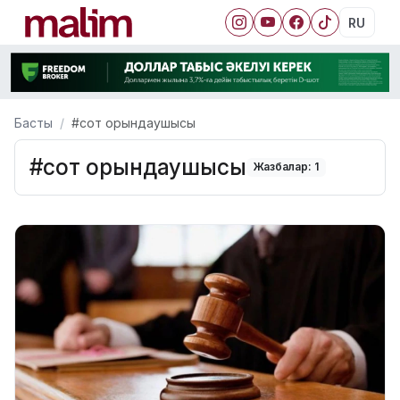
RU
Басты
#сот орындаушысы
#сот орындаушысы
Жазбалар: 1