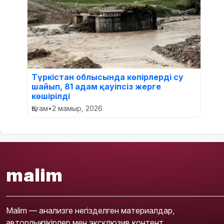
Түркістан облысында көпірлерді су
шайып, 81 адам қауіпсіз жерге
көшірілді
Қоғам
•
2 мамыр, 2026
malim
Malim — анализге негізделген материалдар,
авторлық пікірлер мен эксклюзив контент.