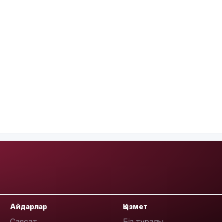
Айдарлар
Қызмет
Саясат
Біз туралы