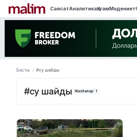
Саясат
Аналитика
Қоғам
Мәдениет
Басты
#су шайды
#су шайды
Жазбалар: 1