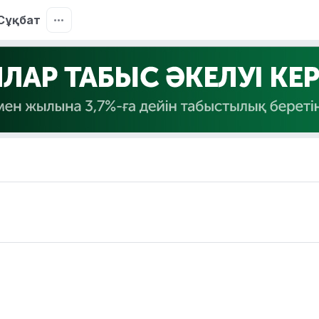
Сұқбат