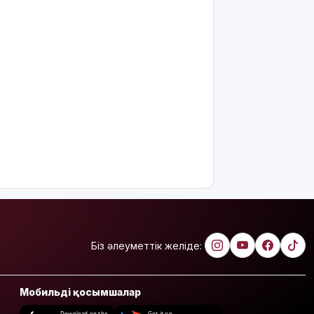
Біз әлеуметтік желіде:
Мобильді қосымшалар
Download on the
Get it on