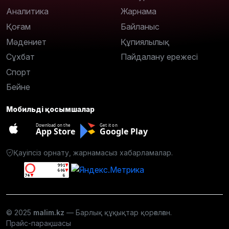
Аналитика
Жарнама
Қоғам
Байланыс
Мәдениет
Құпиялылық
Сұхбат
Пайдалану ережесі
Спорт
Бейне
Мобильді қосымшалар
Download on the
Get it on
App Store
Google Play
Қауіпсіз орнату, жарнамасыз хабарламалар.
© 2025
malim.kz
— Барлық құқықтар қорғалған.
Прайс-парақшасы