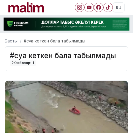
RU
Басты
#суға кеткен бала табылмады
#суға кеткен бала табылмады
Жазбалар: 1