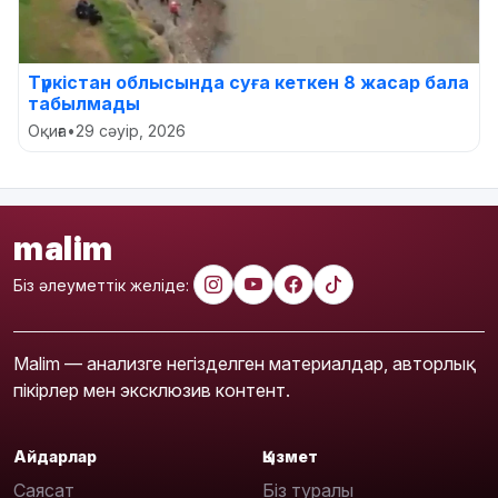
Түркістан облысында суға кеткен 8 жасар бала
табылмады
Оқиға
•
29 сәуір, 2026
malim
Біз әлеуметтік желіде:
Malim — анализге негізделген материалдар, авторлық
пікірлер мен эксклюзив контент.
Айдарлар
Қызмет
Саясат
Біз туралы