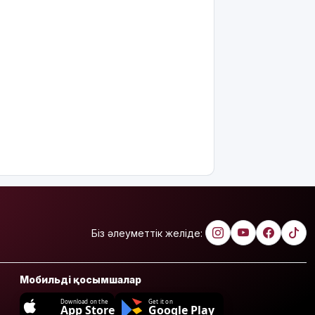
Біз әлеуметтік желіде:
Мобильді қосымшалар
Download on the
Get it on
App Store
Google Play