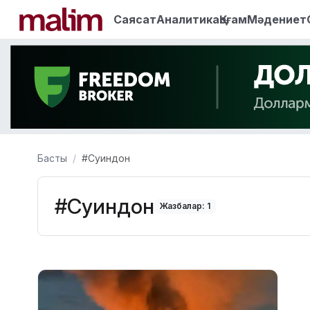
Саясат
Аналитика
Қоғам
Мәдениет
Басты
#Суиндон
#Суиндон
Жазбалар: 1