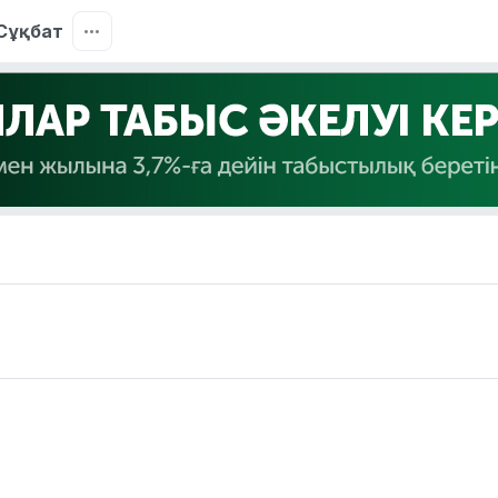
Сұқбат