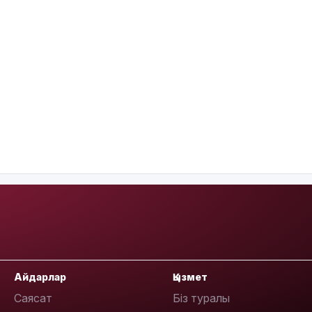
Айдарлар
Қызмет
Саясат
Біз туралы