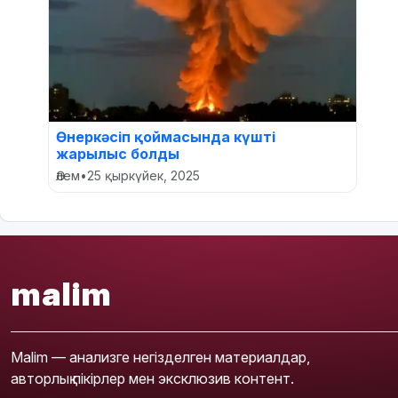
Өнеркәсіп қоймасында күшті
жарылыс болды
Әлем
•
25 қыркүйек, 2025
malim
Malim — анализге негізделген материалдар,
авторлық пікірлер мен эксклюзив контент.