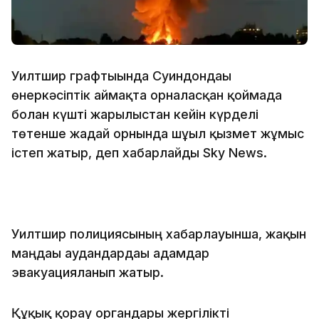
Уилтшир графтығында Суиндондағы
өнеркәсіптік аймақта орналасқан қоймада
болған күшті жарылыстан кейін күрделі
төтенше жағдай орнында шұғыл қызмет жұмыс
істеп жатыр, деп хабарлайды Sky News.
Уилтшир полициясының хабарлауынша, жақын
маңдағы аудандардағы адамдар
эвакуацияланып жатыр.
Құқық қорғау органдары жергілікті