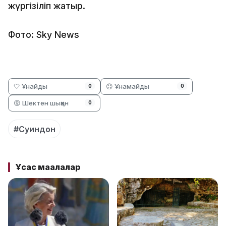
жүргізіліп жатыр.
Фото: Sky News
🤍 Ұнайды
😞 Ұнамайды
0
0
😡 Шектен шыққан
0
#Суиндон
Ұқсас мақалалар