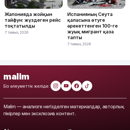
Жапонияда жойқын
Испанияның Сеута
тайфун: жүздеген рейс
қаласына өтуге
тоқтатылды
әрекеттенген 100-ге
жуық мигрант қаза
7 тамыз, 2026
тапты
7 тамыз, 2026
malim
Біз әлеуметтік желіде:
Malim — анализге негізделген материалдар, авторлық
пікірлер мен эксклюзив контент.