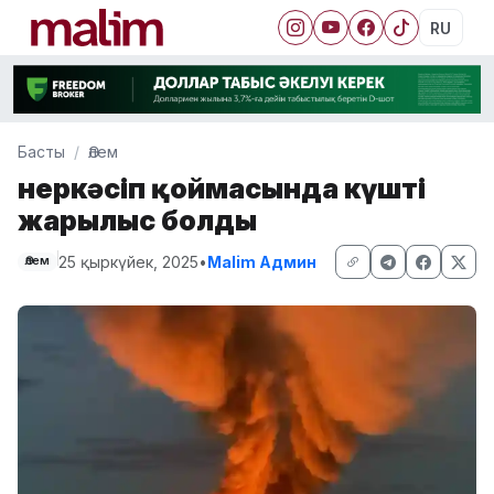
RU
Басты
Әлем
Өнеркәсіп қоймасында күшті
жарылыс болды
25 қыркүйек, 2025
•
Malim Админ
Әлем