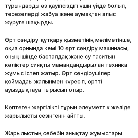
тұрғындарды өз қауіпсіздігі үшін үйде болып,
терезелерді жабуға және аумақтан алыс
жүруге шақырды.
Өрт сөндіру-құтқару қызметінің мәліметінше,
оқиға орнында кемі 10 өрт сөндіру машинасы,
оның ішінде баспалдақ және су таситын
көліктер сияқты мамандандырылған техника
жұмыс істеп жатыр. Өрт сөндірушілер
қоймадағы жалынмен күресіп, өртті
ауыздықтауға тырысып отыр.
Көптеген жергілікті тұрғын әлеуметтік желіде
жарылысты сезінгенін айтты.
Жарылыстың себебін анықтау жұмыстары