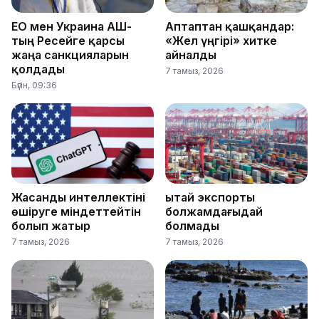
ЕО мен Украина АҚШ-
Аптаптан қашқандар:
тың Ресейге қарсы
«Жел үңгірі» хитке
жаңа санкцияларын
айналды
қолдады
7 тамыз, 2026
Бүгін, 09:36
Жасанды интеллектіні
Қытай экспорты
өшіруге міндеттейтін
болжамдағыдай
болып жатыр
болмады
7 тамыз, 2026
7 тамыз, 2026