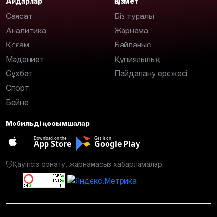
Айдарлар
Қызмет
Саясат
Біз туралы
Аналитика
Жарнама
Қоғам
Байланыс
Мәдениет
Құпиялылық
Сұхбат
Пайдалану ережесі
Спорт
Бейне
Мобильді қосымшалар
Download on the
Get it on
App Store
Google Play
Қауіпсіз орнату, жарнамасыз хабарламалар.