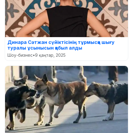
Динара Сәтжан сүйіктісінің тұрмысқа шығу
туралы ұсынысын қабыл алды
Шоу-бизнес
•
9 қаңтар, 2025