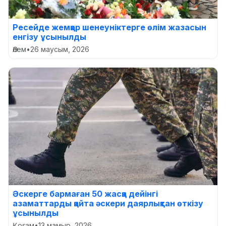
Ресейде жемқор шенеуніктерге өлім жазасын
енгізу ұсынылды
Әлем
•
26 маусым, 2026
Әскерге бармаған 50 жасқа дейінгі
азаматтарды қайта әскери даярлықтан өткізу
ұсынылды
Қоғам
•
13 мамыр, 2026