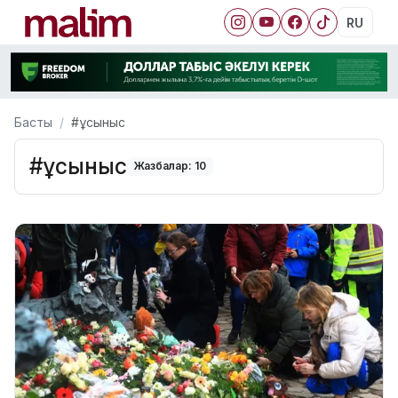
RU
Басты
#ұсыныс
#ұсыныс
Жазбалар: 10