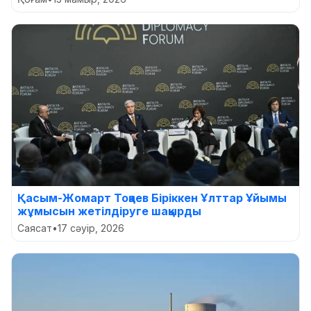
Қасым-Жомарт Тоқаев Біріккен Ұлттар Ұйымы
жұмысын жетілдіруге шақырды
Саясат
•
17 сәуір, 2026