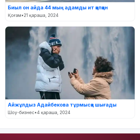
Биыл он айда 44 мың адамды ит қапқан
Қоғам
•
21 қараша, 2024
Айжұлдыз Адайбекова тұрмысқа шығады
Шоу-бизнес
•
4 қараша, 2024