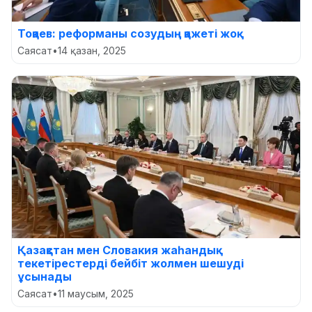
Тоқаев: реформаны созудың қажеті жоқ
Саясат
•
14 қазан, 2025
Қазақстан мен Словакия жаһандық
текетірестерді бейбіт жолмен шешуді
ұсынады
Саясат
•
11 маусым, 2025