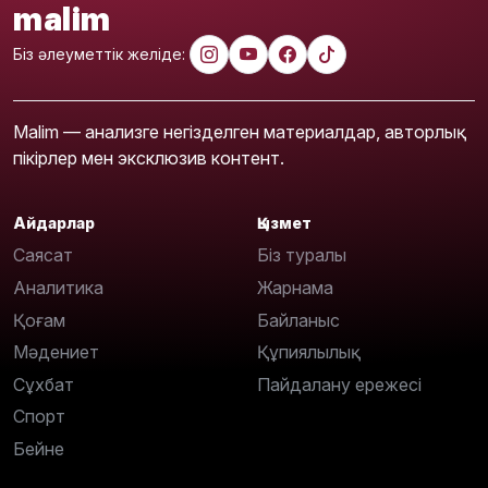
malim
Біз әлеуметтік желіде:
Malim — анализге негізделген материалдар, авторлық
пікірлер мен эксклюзив контент.
Айдарлар
Қызмет
Саясат
Біз туралы
Аналитика
Жарнама
Қоғам
Байланыс
Мәдениет
Құпиялылық
Сұхбат
Пайдалану ережесі
Спорт
Бейне