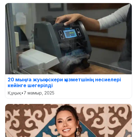
20 мыңға жуық әскери қызметшінің несиелері
кейінге шегерілді
Құқық
•
7 мамыр, 2025