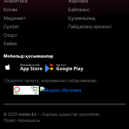
Аналитика
Жарнама
Қоғам
Байланыс
Мәдениет
Құпиялылық
Сұхбат
Пайдалану ережесі
Спорт
Бейне
Мобильді қосымшалар
Download on the
Get it on
App Store
Google Play
Қауіпсіз орнату, жарнамасыз хабарламалар.
© 2025
malim.kz
— Барлық құқықтар қорғалған.
Прайс-парақшасы