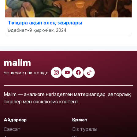
Тәтіқара ақын өлең-жырлары
Әдебиет
•
9 қыркүйек, 2024
malim
Біз әлеуметтік желіде:
Malim — анализге негізделген материалдар, авторлық
пікірлер мен эксклюзив контент.
Айдарлар
Қызмет
Саясат
Біз туралы