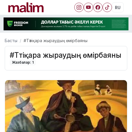
RU
Басты
#Тәтіқара жыраудың өмірбаяны
#Тәтіқара жыраудың өмірбаяны
Жазбалар: 1