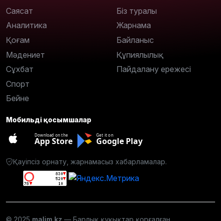
Саясат
Біз туралы
Аналитика
Жарнама
Қоғам
Байланыс
Мәдениет
Құпиялылық
Сұхбат
Пайдалану ережесі
Спорт
Бейне
Мобильді қосымшалар
Download on the
Get it on
App Store
Google Play
Қауіпсіз орнату, жарнамасыз хабарламалар.
© 2025
malim.kz
— Барлық құқықтар қорғалған.