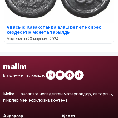
VII ғасыр: Қазақстанда алғаш рет өте сирек
кездесетін монета табылды
Мәдениет
•
20 маусым, 2024
malim
Біз әлеуметтік желіде:
Malim — анализге негізделген материалдар, авторлық
пікірлер мен эксклюзив контент.
Айдарлар
Қызмет