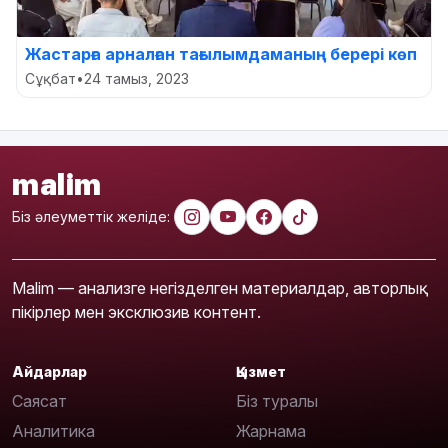
Жастарға арналған тағылымдаманың берері көп
Сұқбат
•
24 тамыз, 2023
malim
Біз әлеуметтік желіде:
Malim — анализге негізделген материалдар, авторлық
пікірлер мен эксклюзив контент.
Айдарлар
Қызмет
Саясат
Біз туралы
Аналитика
Жарнама