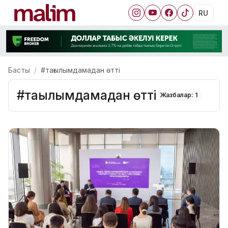
RU
Басты
#тағылымдамадан өтті
#тағылымдамадан өтті
Жазбалар: 1