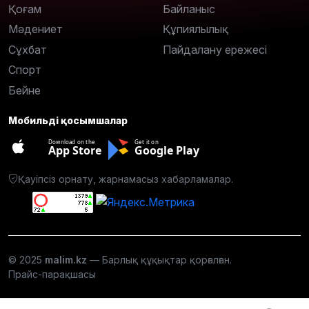
Қоғам
Байланыс
Мәдениет
Құпиялылық
Сұхбат
Пайдалану ережесі
Спорт
Бейне
Мобильді қосымшалар
Download on the
Get it on
App Store
Google Play
Қауіпсіз орнату, жарнамасыз хабарламалар.
© 2025
malim.kz
— Барлық құқықтар қорғалған.
Прайс-парақшасы