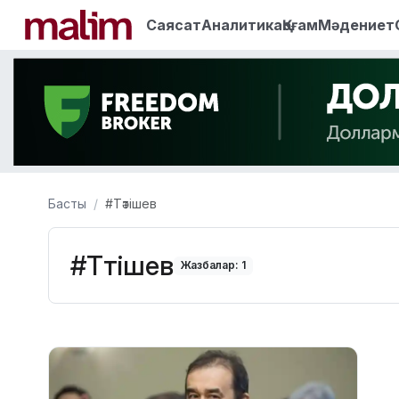
Саясат
Аналитика
Қоғам
Мәдениет
Басты
#Тәтішев
#Тәтішев
Жазбалар: 1