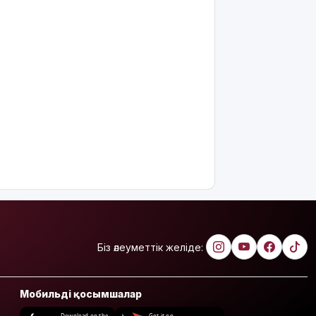
Біз әлеуметтік желіде:
Мобильді қосымшалар
Download on the
Get it on