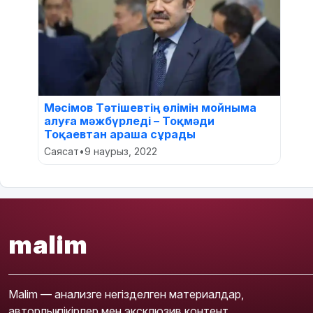
Мәсімов Тәтішевтің өлімін мойныма
алуға мәжбүрледі – Тоқмәди
Тоқаевтан араша сұрады
Саясат
•
9 наурыз, 2022
malim
Malim — анализге негізделген материалдар,
авторлық пікірлер мен эксклюзив контент.