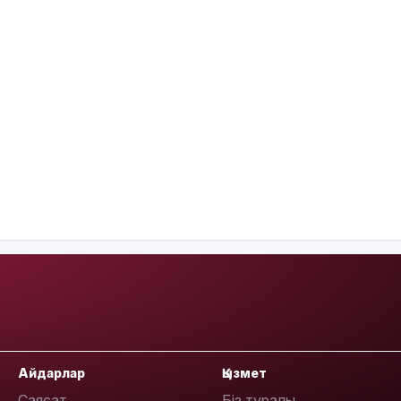
Айдарлар
Қызмет
Саясат
Біз туралы