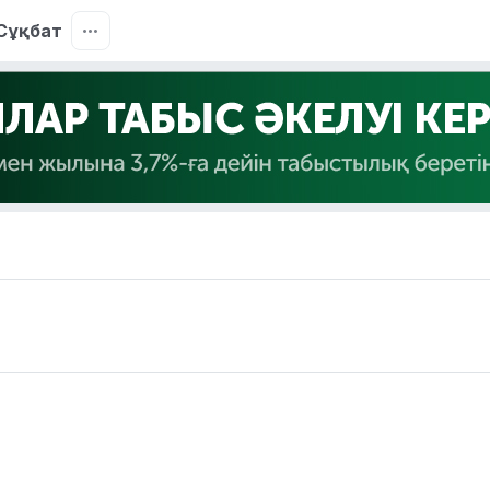
Сұқбат