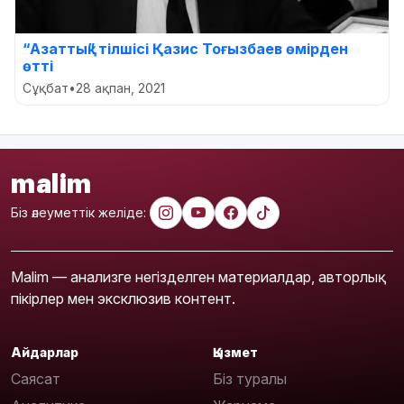
“Азаттық” тілшісі Қазис Тоғызбаев өмірден
өтті
Сұқбат
•
28 ақпан, 2021
malim
Біз әлеуметтік желіде:
Malim — анализге негізделген материалдар, авторлық
пікірлер мен эксклюзив контент.
Айдарлар
Қызмет
Саясат
Біз туралы