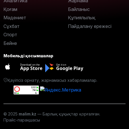
Аналитика
Жарнама
Қоғам
Байланыс
Мәдениет
Құпиялылық
Сұхбат
Пайдалану ережесі
Спорт
Бейне
Мобильді қосымшалар
Download on the
Get it on
App Store
Google Play
Қауіпсіз орнату, жарнамасыз хабарламалар.
© 2025
malim.kz
— Барлық құқықтар қорғалған.
Прайс-парақшасы