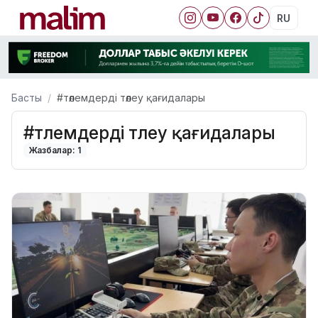
RU
Басты
#төлемдерді төлеу қағидалары
#төлемдерді төлеу қағидалары
Жазбалар: 1