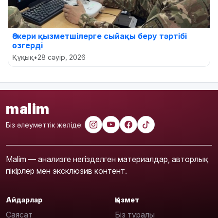
Әскери қызметшілерге сыйақы беру тәртібі
өзгерді
Құқық
•
28 сәуір, 2026
malim
Біз әлеуметтік желіде:
Malim — анализге негізделген материалдар, авторлық
пікірлер мен эксклюзив контент.
Айдарлар
Қызмет
Саясат
Біз туралы