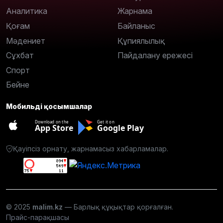
Аналитика
Жарнама
Қоғам
Байланыс
Мәдениет
Құпиялылық
Сұхбат
Пайдалану ережесі
Спорт
Бейне
Мобильді қосымшалар
Download on the
Get it on
App Store
Google Play
Қауіпсіз орнату, жарнамасыз хабарламалар.
© 2025
malim.kz
— Барлық құқықтар қорғалған.
Прайс-парақшасы