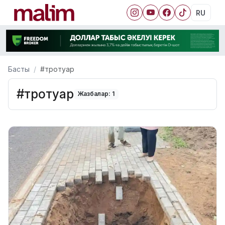
RU
Басты
#тротуар
#тротуар
Жазбалар: 1