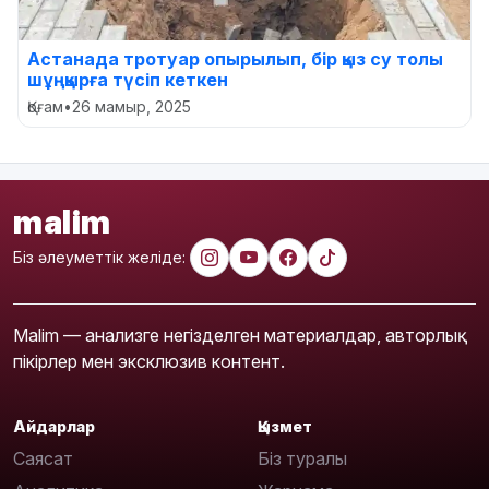
Астанада тротуар опырылып, бір қыз су толы
шұңқырға түсіп кеткен
Қоғам
•
26 мамыр, 2025
malim
Біз әлеуметтік желіде:
Malim — анализге негізделген материалдар, авторлық
пікірлер мен эксклюзив контент.
Айдарлар
Қызмет
Саясат
Біз туралы