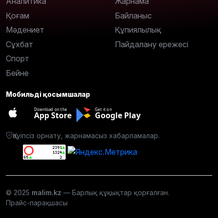
Аналитика
Жарнама
Қоғам
Байланыс
Мәдениет
Құпиялылық
Сұхбат
Пайдалану ережесі
Спорт
Бейне
Мобильді қосымшалар
Download on the
Get it on
App Store
Google Play
Қауіпсіз орнату, жарнамасыз хабарламалар.
© 2025
malim.kz
— Барлық құқықтар қорғалған.
Прайс-парақшасы