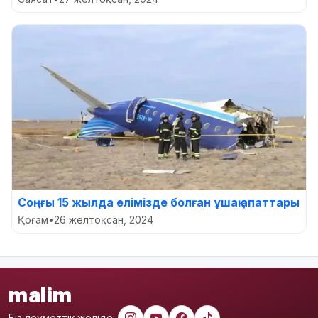
Соңғы 15 жылда елімізде болған ұшақ апаттары
Қоғам
•
26 желтоқсан, 2024
malim
Біз әлеуметтік желіде: