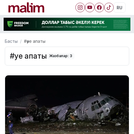
RU
Басты
#әуе апаты
#әуе апаты
Жазбалар: 3