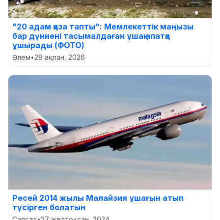
"20 адам қаза тапты": Мемлекеттік маңызы
бар дүниені тасымалдаған ұшақ апатқа
ұшырады (ФОТО)
Әлем
•
28 ақпан, 2026
Ресей 2014 жылы Малайзия ұшағын атып
түсірген болатын
Саясат
•
27 желтоқсан, 2024