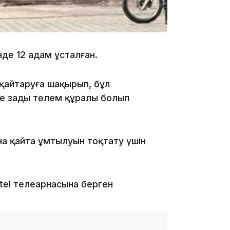
17:33
де 12 адам ұсталған.
 қайтаруға шақырып, бұл
не заңды төлем құралы болып
на қайта ұмтылуын тоқтату үшін
17:17
tel телеарнасына берген