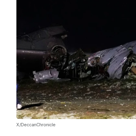
Х/DeccanChronicle