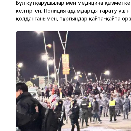
Бұл құтқарушылар мен медицина қызметкер
келтірген. Полиция адамдарды тарату үшін
қолданғанымен, тұрғындар қайта-қайта ора