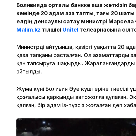
Боливияда орталық банкке ақша жеткізіп ба
кемінде 20 адам қаза тапты, тағы 20 шақт
елдің денсаулық сақтау министрі Марсела
Malim.kz
тілшісі
Unitel
телеарнасына сілт
Министрдің айтуынша, қазіргі уақытта 20 а
қаза тапқаны расталған. Ол азаматтарды з
қан тапсыруға шақырды. Жараланғандардың б
айтылды.
Жұма күні Боливия Әуе күштеріне тиесілі 
қозғалысы қарқынды автожолға құлаған. Экип
қалған, бір адам із-түзсіз жоғалған деп хаб