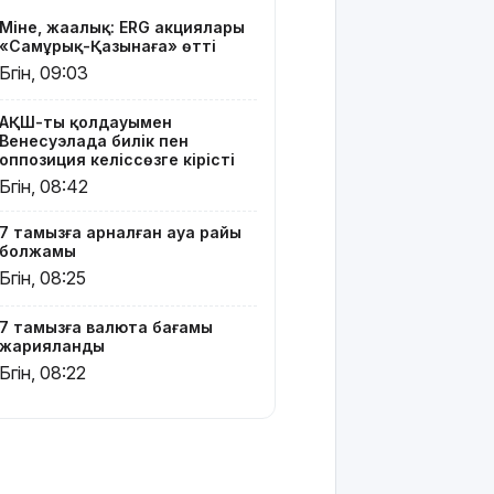
кейінгі
Міне, жаңалық: ERG акциялары
жаңа туған
«Самұрық-Қазынаға» өтті
нәрестелер
Бүгін, 09:03
өлімі үш
есе азайды
АҚШ-тың қолдауымен
Венесуэлада билік пен
Ақтөбеде
оппозиция келіссөзге кірісті
майонез
Бүгін, 08:42
банкаларына
жасырылған
7 тамызға арналған ауа райы
телефон
болжамы
тәркіленді
Бүгін, 08:25
Көкшетауда
жас
7 тамызға валюта бағамы
жұбайлардың
жарияланды
тойы
Бүгін, 08:22
қылмыстық
іске
ұласты
АҚШ-тағы