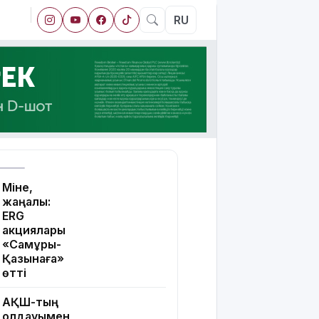
RU
Міне,
жаңалық:
ERG
акциялары
«Самұрық-
Қазынаға»
өтті
АҚШ-тың
қолдауымен