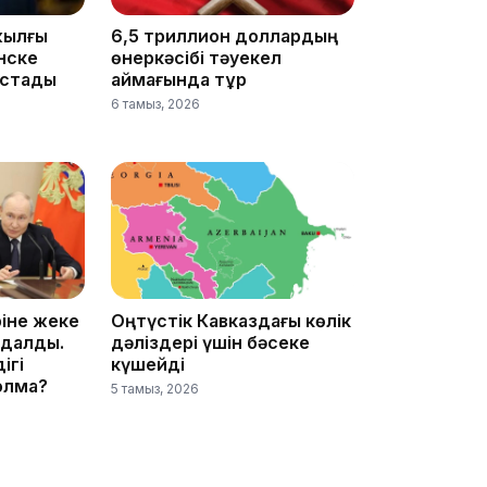
жылғы
6,5 триллион доллардың
нске
өнеркәсібі тәуекел
15:25
астады
аймағында тұр
6 тамыз, 2026
15:24
іне жеке
Оңтүстік Кавказдағы көлік
ндалды.
дәліздері үшін бәсеке
ігі
күшейді
олмақ?
5 тамыз, 2026