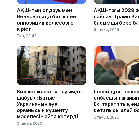
АҚШ-тың қолдауымен
АҚШ-тағы 2028 
Венесуэлада билік пен
сайлау: Трамп Вэ
оппозиция келіссөзге
басымдық бере б
кірісті
6 тамыз, 2026
Бүгін, 08:42
Киевке жасалған ауқымды
Ресей дрон әскер
шабуыл: Батыс
қолбасшы тағайы
Украинаның әуе
Екі тарапттың енд
қорғанысын күшейту
беталысы қалай б
мәселесін қайта көтерді
6 тамыз, 2026
6 тамыз, 2026