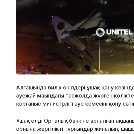
Алғашында билік өкілдері ұшақ қону кезінд
әуежай маңындағы тасжолда жүрген көлікте
қорғаныс министрлігі әуе кемесінің қону сә
Ұшақ елдің Орталық банкіне арналған ақшан
орнына жергілікті тұрғындар жиналып, шаш