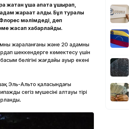
ра жатқан ұшақ апатқа ұшырап,
23:23
ы адам жарақат алды. Бұл туралы
 Флорес мәлімдеді, деп
еме жасап хабарлайды.
дамның жараланғаны және 20 адамның
ардап шеккендерге көмектесу үшін
22:45
асым бөлігінің жағдайы ауыр екені
ұшақ Эль-Альто қаласындағы
аждың сегіз мүшесінің алтауы тірі
21:46
арланды.