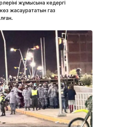
19:10
лерінің жұмысына кедергі
 көз жасаурататын газ
лған.
19:09
18:50