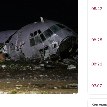
08:42
08:25
08:22
07:07
Көп оқ