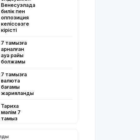
Венесуэлада
билік пен
оппозиция
келіссөзге
кірісті
7 тамызға
арналған
ауа райы
болжамы
7 тамызға
валюта
бағамы
жарияланды
Тарихқа
мәлім 7
тамыз
Қазақстанда
ылды
операциядан