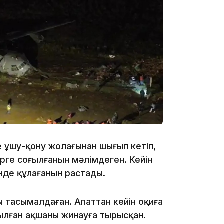
19:46
19:36
е ұшу-қону жолағынан шығып кетіп,
рге соғылғанын мәлімдеген. Кейін
тінде құлағанын растады.
ы тасымалдаған. Апаттан кейін оқиға
ылған ақшаны жинауға тырысқан.