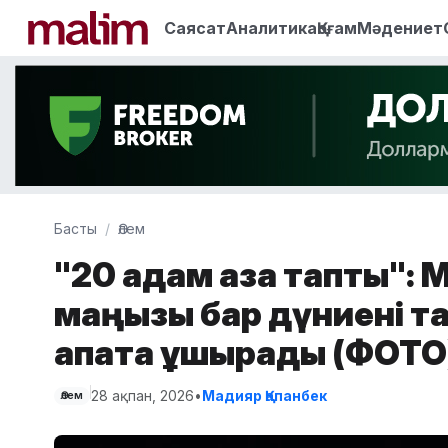
Саясат
Аналитика
Қоғам
Мәдениет
Басты
Әлем
"20 адам қаза тапты":
маңызы бар дүниені т
апатқа ұшырады (ФОТО
28 ақпан, 2026
•
Мадияр Қапанбек
Әлем