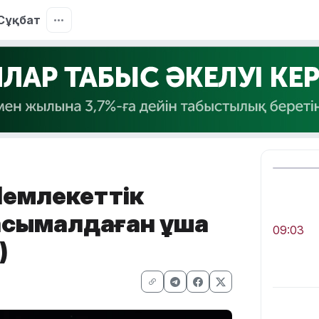
Сұқбат
 Мемлекеттік
асымалдаған ұшақ
09:03
)