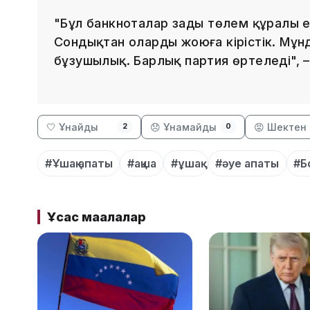
"Бұл банкноталар заңды төлем құралы 
Сондықтан оларды жоюға кірістік. Мұн
бұзушылық. Барлық партия өртеледі", –
🤍 Ұнайды
😞 Ұнамайды
😡 Шектен 
2
0
#Ұшақ апаты
#ақша
#ұшақ
#әуе апаты
#Б
Ұқсас мақалалар