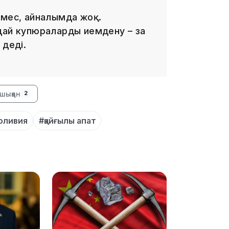
емес, айналымда жоқ.
дай купюраларды иемдену – заң
16:37
 деді.
шыққан
2
16:01
оливия
#қайғылы апат
15:59