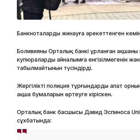
Банкноталарды жинауға әрекеттенген кемін
Боливияның Орталық банкі ұрланған ақшаны
купюралардың айналымға енгізілмегенін жә
табылмайтынын түсіндірді.
Жергілікті полиция тұрғындардың апат орны
ақша бумаларын өртеуге кіріскен.
Орталық банк басшысы Давид Эспиноса Uni
сұхбатында: