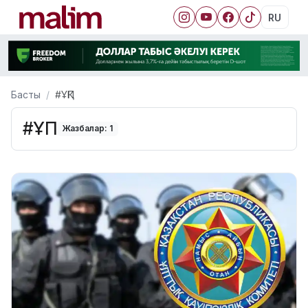
RU
Басты
#ҰҚП
#ҰҚП
Жазбалар: 1