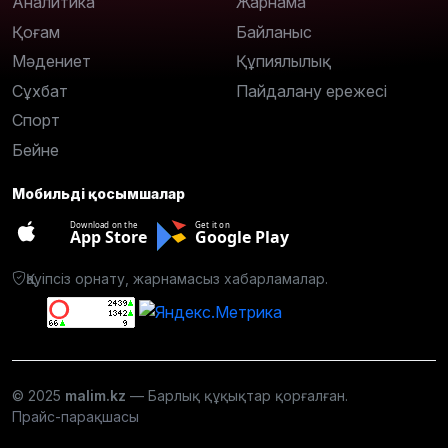
Аналитика
Жарнама
Қоғам
Байланыс
Мәдениет
Құпиялылық
Сұхбат
Пайдалану ережесі
Спорт
Бейне
Мобильді қосымшалар
Download on the
Get it on
App Store
Google Play
Қауіпсіз орнату, жарнамасыз хабарламалар.
© 2025
malim.kz
— Барлық құқықтар қорғалған.
Прайс-парақшасы