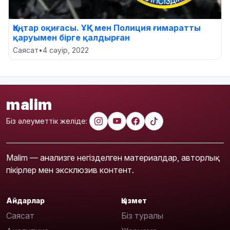
Қаңтар оқиғасы. ҰҚК мен Полиция ғимаратты
қаруымен бірге қалдырған
Саясат
•
4 сәуір, 2022
malim
Біз әлеуметтік желіде:
Malim — анализге негізделген материалдар, авторлық
пікірлер мен эксклюзив контент.
Айдарлар
Қызмет
Саясат
Біз туралы