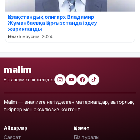
Қазақстандық олигарх Владимир
Жұманбаевқа Қырғызстанда іздеу
жарияланды
Әлем
•
5 маусым, 2024
malim
Біз әлеуметтік желіде:
Malim — анализге негізделген материалдар, авторлық
пікірлер мен эксклюзив контент.
Айдарлар
Қызмет
Саясат
Біз туралы