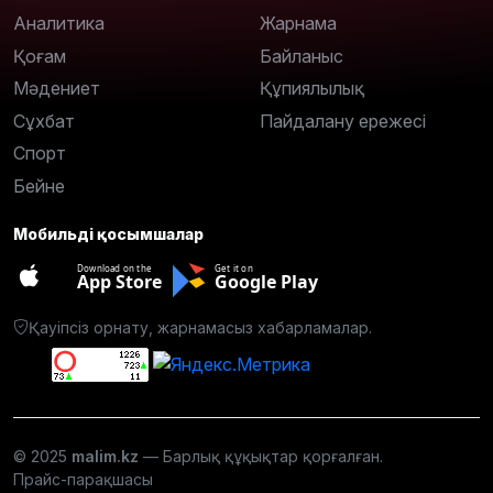
Аналитика
Жарнама
Қоғам
Байланыс
Мәдениет
Құпиялылық
Сұхбат
Пайдалану ережесі
Спорт
Бейне
Мобильді қосымшалар
Download on the
Get it on
App Store
Google Play
Қауіпсіз орнату, жарнамасыз хабарламалар.
© 2025
malim.kz
— Барлық құқықтар қорғалған.
Прайс-парақшасы