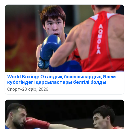
World Boxing: Отандық боксшылардың Әлем
кубогіндегі қарсыластары белгілі болды
Спорт
•
20 сәуір, 2026