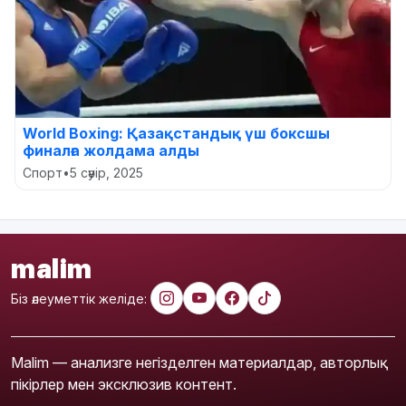
World Boxing: Қазақстандық үш боксшы
финалға жолдама алды
Спорт
•
5 сәуір, 2025
malim
Біз әлеуметтік желіде:
Malim — анализге негізделген материалдар, авторлық
пікірлер мен эксклюзив контент.