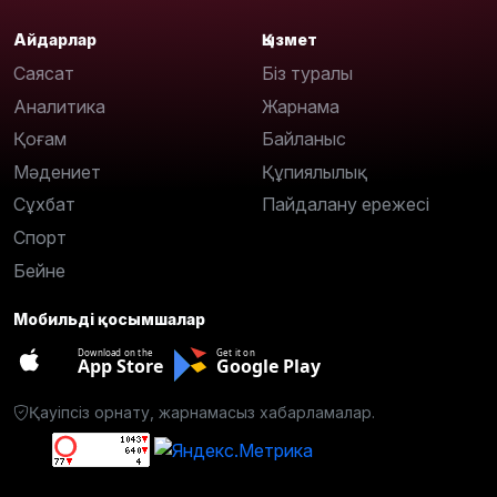
Айдарлар
Қызмет
Саясат
Біз туралы
Аналитика
Жарнама
Қоғам
Байланыс
Мәдениет
Құпиялылық
Сұхбат
Пайдалану ережесі
Спорт
Бейне
Мобильді қосымшалар
Download on the
Get it on
App Store
Google Play
Қауіпсіз орнату, жарнамасыз хабарламалар.