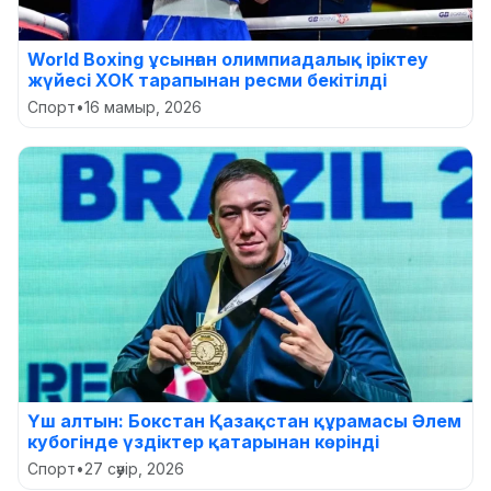
World Boxing ұсынған олимпиадалық іріктеу
жүйесі ХОК тарапынан ресми бекітілді
Спорт
•
16 мамыр, 2026
Үш алтын: Бокстан Қазақстан құрамасы Әлем
кубогінде үздіктер қатарынан көрінді
Спорт
•
27 сәуір, 2026