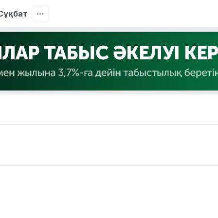
Сұқбат