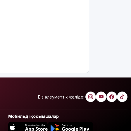
Біз әлеуметтік желіде:
Мобильді қосымшалар
Download on the
Get it on
App Store
Google Play