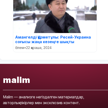
Амангелді Құрметұлы: Ресей-Украина
соғысы жаңа кезеңге шықты
Әлем
•
22 қараша, 2024
malim
Malim — анализге негізделген материалдар,
авторлық пікірлер мен эксклюзив контент.