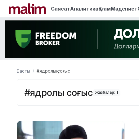
Саясат
Аналитика
Қоғам
Мәдениет
Басты
#ядролық соғыс
#ядролық соғыс
Жазбалар: 1