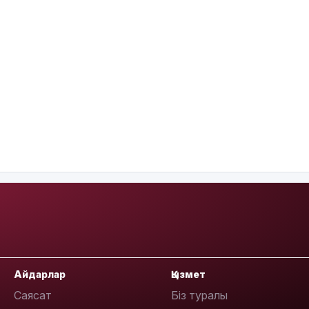
Айдарлар
Қызмет
Саясат
Біз туралы