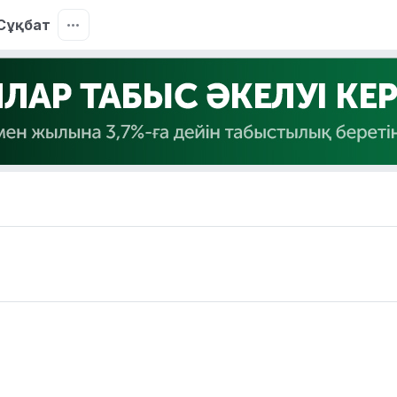
Сұқбат