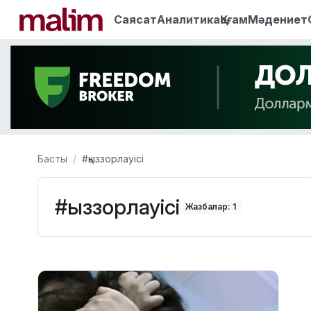
Саясат
Аналитика
Қоғам
Мәдениет
Басты
#қыззорлауісі
#қыззорлауісі
Жазбалар: 1