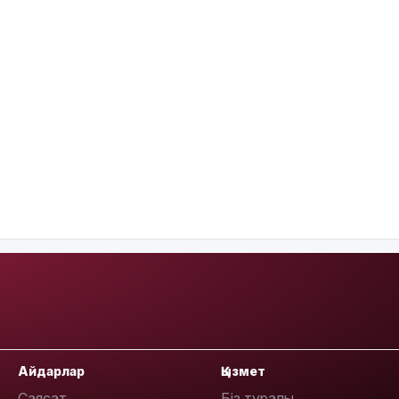
Айдарлар
Қызмет
Саясат
Біз туралы