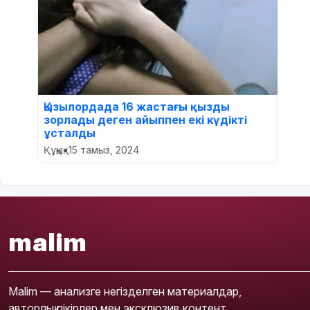
Қызылордада 16 жастағы қызды
зорлады деген айыппен екі күдікті
ұсталды
Құқық
•
15 тамыз, 2024
malim
Malim — анализге негізделген материалдар,
авторлық пікірлер мен эксклюзив контент.