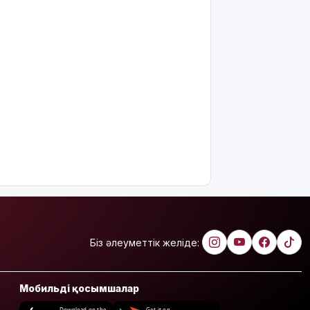
Біз әлеуметтік желіде:
Мобильді қосымшалар
Download on the
Get it on