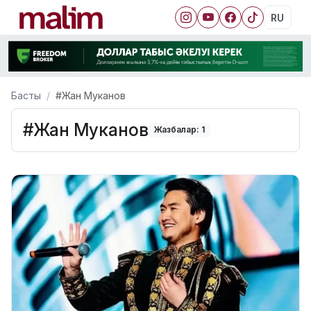
RU
Басты
#Жан Муканов
#Жан Муканов
Жазбалар: 1