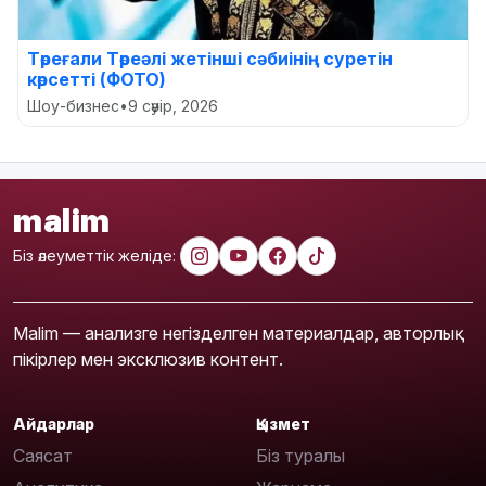
Төреғали Төреәлі жетінші сәбиінің суретін
көрсетті (ФОТО)
Шоу-бизнес
•
9 сәуір, 2026
malim
Біз әлеуметтік желіде:
Malim — анализге негізделген материалдар, авторлық
пікірлер мен эксклюзив контент.
Айдарлар
Қызмет
Саясат
Біз туралы