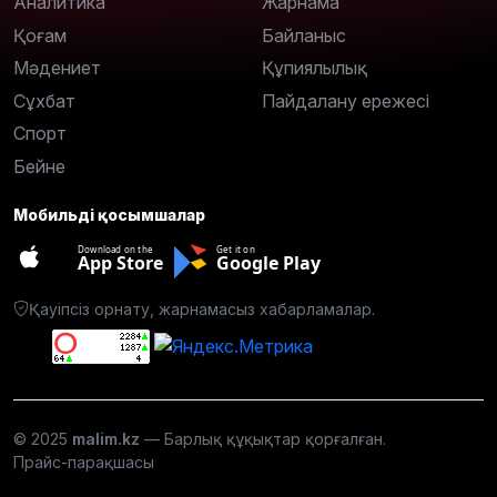
Аналитика
Жарнама
Қоғам
Байланыс
Мәдениет
Құпиялылық
Сұхбат
Пайдалану ережесі
Спорт
Бейне
Мобильді қосымшалар
Download on the
Get it on
App Store
Google Play
Қауіпсіз орнату, жарнамасыз хабарламалар.
© 2025
malim.kz
— Барлық құқықтар қорғалған.
Прайс-парақшасы