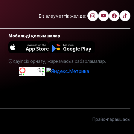
Біз әлеуметтік желіде:
Мобильді қосымшалар
Download on the
Get it on
App Store
Google Play
Қауіпсіз орнату, жарнамасыз хабарламалар.
Прайс-парақшасы