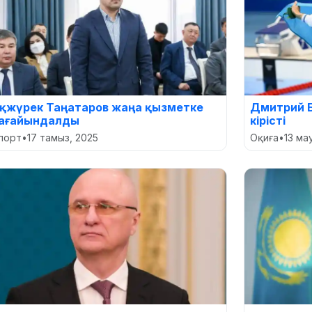
қжүрек Таңатаров жаңа қызметке
Дмитрий 
ағайындалды
кірісті
порт
•
17 тамыз, 2025
Оқиға
•
13 ма