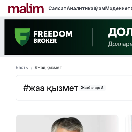
Саясат
Аналитика
Қоғам
Мәдениет
Басты
#жаңа қызмет
#жаңа қызмет
Жазбалар: 8