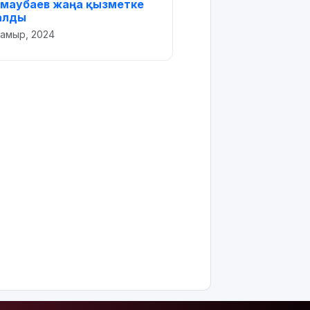
амаубаев жаңа қызметке
алды
мамыр, 2024