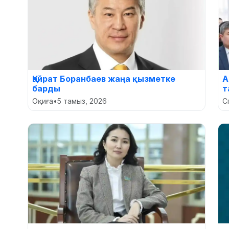
Қайрат Боранбаев жаңа қызметке
А
барды
т
Оқиға
•
5 тамыз, 2026
С