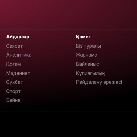
Айдарлар
Қызмет
Саясат
Біз туралы
Аналитика
Жарнама
Қоғам
Байланыс
Мәдениет
Құпиялылық
Сұхбат
Пайдалану ережесі
Спорт
Бейне