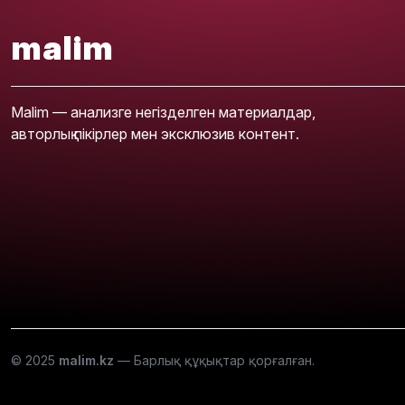
malim
Malim — анализге негізделген материалдар,
авторлық пікірлер мен эксклюзив контент.
© 2025
malim.kz
— Барлық құқықтар қорғалған.