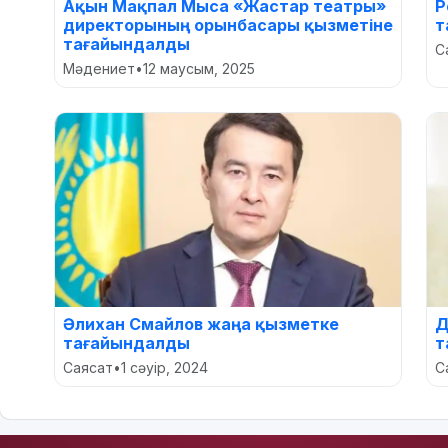
Ақын Мақпал Мыса «Жастар театры»
Р
директорының орынбасары қызметіне
т
тағайындалды
С
Мәдениет
•
12 маусым, 2025
Әлихан Смайлов жаңа қызметке
Д
тағайындалды
т
Саясат
•
1 сәуір, 2024
С