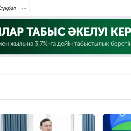
Сұқбат