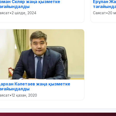
оман Скляр жаңа қызметке
Ерұлан Ж
ағайындалды
тағайынд
аясат
•
2 шілде, 2024
Саясат
•
20 
архан Кәлетаев жаңа қызметке
ағайындалды
аясат
•
12 қазан, 2020