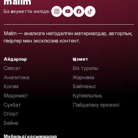
malim
Біз әлеуметтік желіде:
Malim — анализге негізделген материалдар, авторлық
пікірлер мен эксклюзив контент.
Айдарлар
Қызмет
Саясат
Біз туралы
Аналитика
Жарнама
Қоғам
Байланыс
Мәдениет
Құпиялылық
Сұхбат
Пайдалану ережесі
Спорт
Бейне
Мобильді қосымшалар