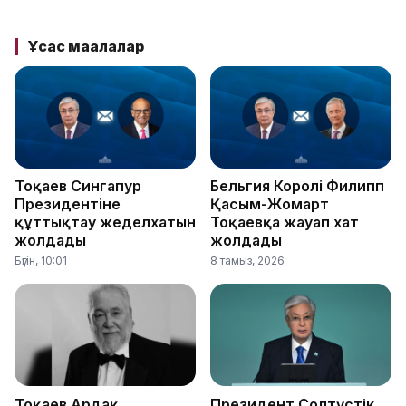
Ұқсас мақалалар
Тоқаев Сингапур
Бельгия Королі Филипп
Президентіне
Қасым-Жомарт
құттықтау жеделхатын
Тоқаевқа жауап хат
жолдады
жолдады
Бүгін, 10:01
8 тамыз, 2026
Тоқаев Ардақ
Президент Солтүстік