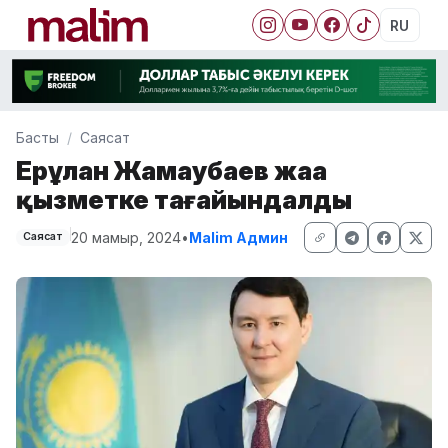
RU
Басты
Саясат
Ерұлан Жамаубаев жаңа
қызметке тағайындалды
20 мамыр, 2024
•
Malim Админ
Саясат