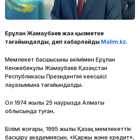
Ерұлан Жамаубаев жаңа қызметке
тағайындалды, деп хабарлайды
Malim.kz
.
Мемлекет басшысының өкімімен Ерұлан
Кенжебекұлы Жамаубаев Қазақстан
Республикасы Президентінің кеңесшісі
лауазымына тағайындалды.
Ол 1974 жылы 25 наурызда Алматы
облысында туған.
Білімі жоғары, 1995 жылы Қазақ мемлекеттік
басқару академиясын, «Қаржы және кредит»,