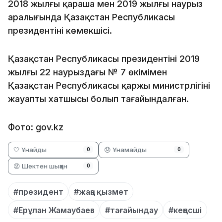
2018 жылғы қараша мен 2019 жылғы наурыз
аралығында Қазақстан Республикасы
президентінің көмекшісі.
Қазақстан Республикасы президентінің 2019
жылғы 22 наурыздағы № 7 өкімімен
Қазақстан Республикасы қаржы министрлігінің
жауапты хатшысы болып тағайындалған.
Фото: gov.kz
🤍 Ұнайды
😞 Ұнамайды
0
0
😡 Шектен шыққан
0
#президент
#жаңа қызмет
#Ерұлан Жамаубаев
#тағайындау
#кеңесші