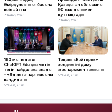
Әмірқұловтың отбасына
Қазақстан облысының
көңіл айтты
90 жылдығымен
құттықтады
7 тамыз, 2026
7 тамыз, 2026
160 мың педагог
Тоқаев «Бәйтерек»
ChatGPT Edu қызметін
холдингінің даму
тегін пайдалана алады
жоспарымен танысты
– «Әділет» партиясының
5 тамыз, 2026
кандидаты
5 тамыз, 2026