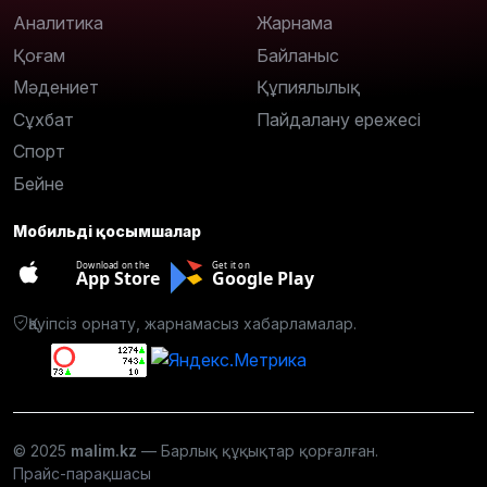
Аналитика
Жарнама
Қоғам
Байланыс
Мәдениет
Құпиялылық
Сұхбат
Пайдалану ережесі
Спорт
Бейне
Мобильді қосымшалар
Download on the
Get it on
App Store
Google Play
Қауіпсіз орнату, жарнамасыз хабарламалар.
© 2025
malim.kz
— Барлық құқықтар қорғалған.
Прайс-парақшасы