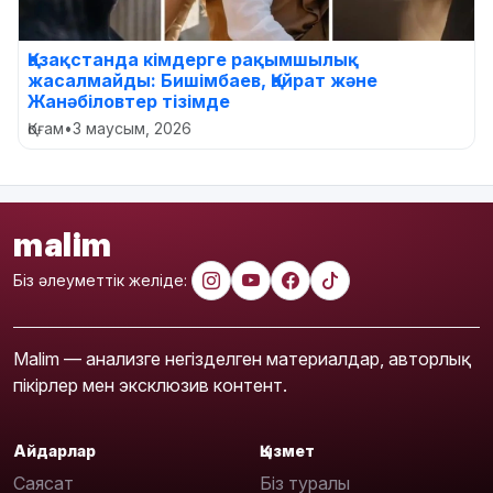
Қазақстанда кімдерге рақымшылық
жасалмайды: Бишімбаев, Қайрат және
Жанәбіловтер тізімде
Қоғам
•
3 маусым, 2026
malim
Біз әлеуметтік желіде:
Malim — анализге негізделген материалдар, авторлық
пікірлер мен эксклюзив контент.
Айдарлар
Қызмет
Саясат
Біз туралы