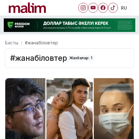
RU
Басты
#жанабіловтер
#жанабіловтер
Жазбалар: 1