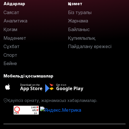
Айдарлар
Қызмет
Саясат
Біз туралы
Аналитика
Жарнама
Қоғам
Байланыс
Мәдениет
Құпиялылық
Сұхбат
Пайдалану ережесі
Спорт
Бейне
Мобильді қосымшалар
Download on the
Get it on
App Store
Google Play
Қауіпсіз орнату, жарнамасыз хабарламалар.