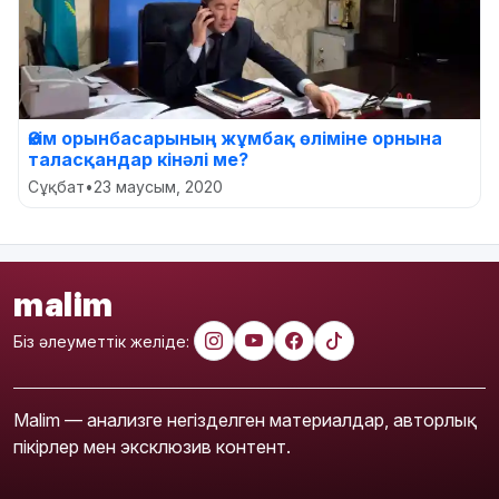
Әкім орынбасарының жұмбақ өліміне орнына
таласқандар кінәлі ме?
Сұқбат
•
23 маусым, 2020
malim
Біз әлеуметтік желіде:
Malim — анализге негізделген материалдар, авторлық
пікірлер мен эксклюзив контент.