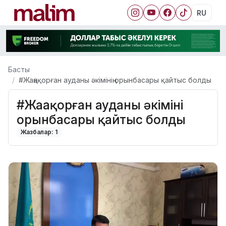
RU
Басты
#Жаңақорған ауданы әкімінің орынбасары қайтыс болды
#Жаңақорған ауданы әкімінің
орынбасары қайтыс болды
Жазбалар: 1