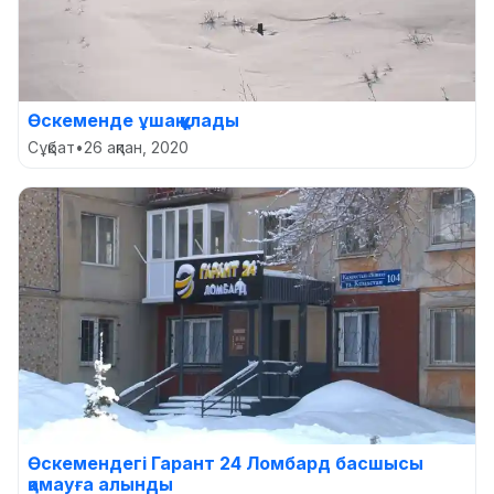
Өскеменде ұшақ құлады
Сұқбат
•
26 ақпан, 2020
Өскемендегі Гарант 24 Ломбард басшысы
қамауға алынды