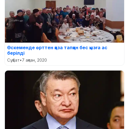
Өскеменде өрттен қаза тапқан бес қызға ас
берілді
Сұқбат
•
7 ақпан, 2020