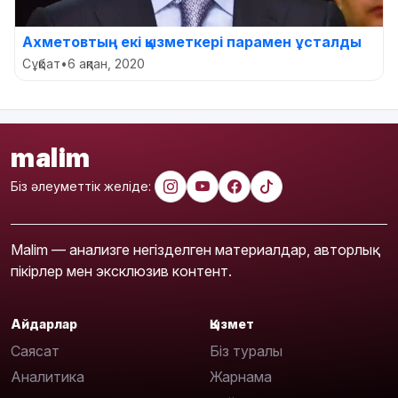
Ахметовтың екі қызметкері парамен ұсталды
Сұқбат
•
6 ақпан, 2020
malim
Біз әлеуметтік желіде:
Malim — анализге негізделген материалдар, авторлық
пікірлер мен эксклюзив контент.
Айдарлар
Қызмет
Саясат
Біз туралы
Аналитика
Жарнама