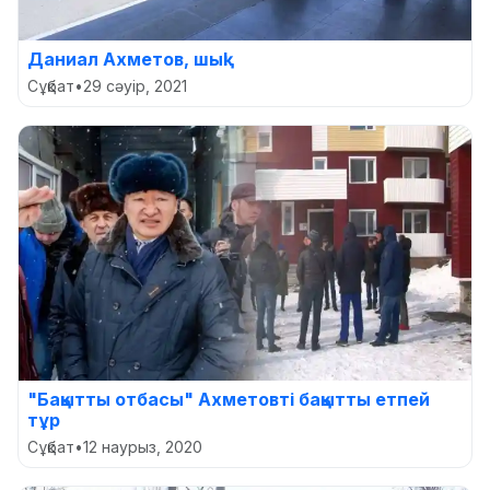
Даниал Ахметов, шық!
Сұқбат
•
29 сәуір, 2021
"Бақытты отбасы" Ахметовті бақытты етпей
тұр
Сұқбат
•
12 наурыз, 2020