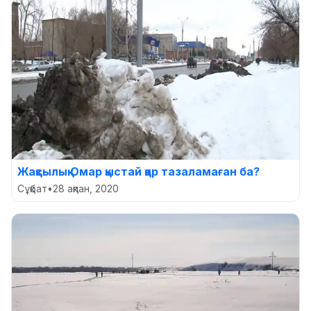
Жақсылық Омар қыстай қар тазаламаған ба?
Сұқбат
•
28 ақпан, 2020