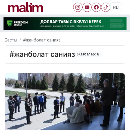
RU
Басты
#жанболат санияз
#жанболат санияз
Жазбалар: 8