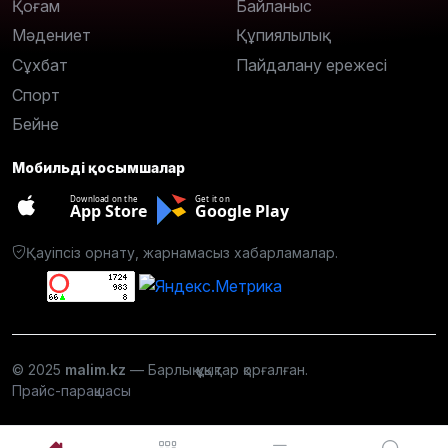
Қоғам
Байланыс
Мәдениет
Құпиялылық
Сұхбат
Пайдалану ережесі
Спорт
Бейне
Мобильді қосымшалар
Download on the
Get it on
App Store
Google Play
Қауіпсіз орнату, жарнамасыз хабарламалар.
© 2025
malim.kz
— Барлық құқықтар қорғалған.
Прайс-парақшасы