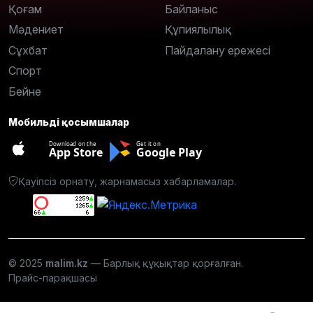
Қоғам
Байланыс
Мәдениет
Құпиялылық
Сұхбат
Пайдалану ережесі
Спорт
Бейне
Мобильді қосымшалар
Download on the
Get it on
App Store
Google Play
Қауіпсіз орнату, жарнамасыз хабарламалар.
© 2025
malim.kz
— Барлық құқықтар қорғалған.
Прайс-парақшасы