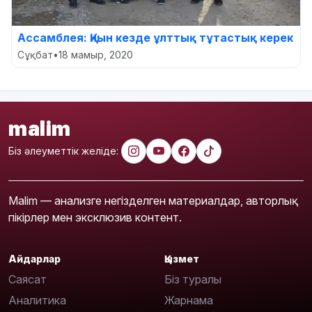
Ассамблея: Қиын кезде ұлттық тұтастық керек
Сұқбат
•
18 мамыр, 2020
malim
Біз әлеуметтік желіде:
Malim — анализге негізделген материалдар, авторлық
пікірлер мен эксклюзив контент.
Айдарлар
Қызмет
Саясат
Біз туралы
Аналитика
Жарнама