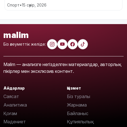
Спорт
•
15 сәуір, 2026
malim
Біз әлеуметтік желіде:
Malim — анализге негізделген материалдар, авторлық
пікірлер мен эксклюзив контент.
Айдарлар
Қызмет
Саясат
Біз туралы
Аналитика
Жарнама
Қоғам
Байланыс
Мәдениет
Құпиялылық