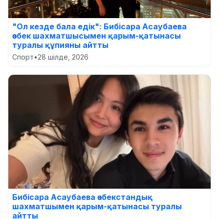
"Ол кезде бала едік": Бибісара Асаубаева
өзбек шахматшысымен қарым-қатынасы
туралы құпияны айтты
Спорт
•
28 шілде, 2026
Бибісара Асаубаева өзбекстандық
шахматшымен қарым-қатынасы туралы
айтты