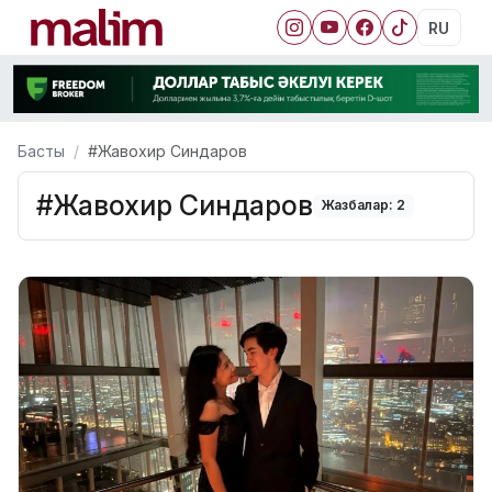
RU
Басты
#Жавохир Синдаров
#Жавохир Синдаров
Жазбалар: 2