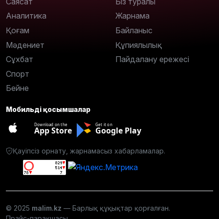
Саясат
Біз туралы
Аналитика
Жарнама
Қоғам
Байланыс
Мәдениет
Құпиялылық
Сұхбат
Пайдалану ережесі
Спорт
Бейне
Мобильді қосымшалар
Download on the
Get it on
App Store
Google Play
Қауіпсіз орнату, жарнамасыз хабарламалар.
© 2025
malim.kz
— Барлық құқықтар қорғалған.
Прайс-парақшасы