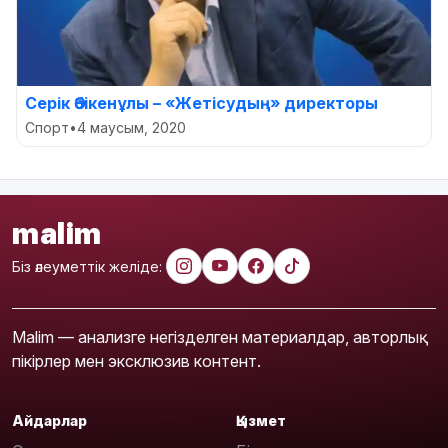
Серік Әбікенұлы – «Жетісудың» директоры
Спорт
•
4 маусым, 2020
malim
Біз әлеуметтік желіде:
Malim — анализге негізделген материалдар, авторлық
пікірлер мен эксклюзив контент.
Айдарлар
Қызмет