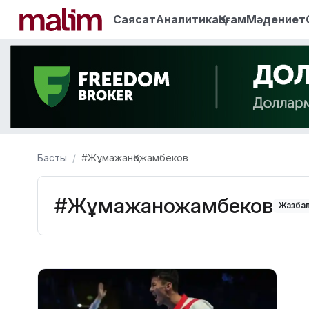
Саясат
Аналитика
Қоғам
Мәдениет
Басты
#ЖұмажанҚожамбеков
#ЖұмажанҚожамбеков
Жазбал