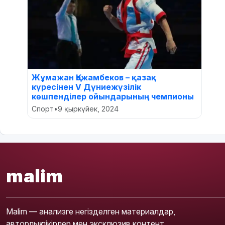
Жұмажан Қожамбеков – қазақ
күресінен V Дүниежүзілік
көшпенділер ойындарының чемпионы
Спорт
•
9 қыркүйек, 2024
malim
Malim — анализге негізделген материалдар,
авторлық пікірлер мен эксклюзив контент.