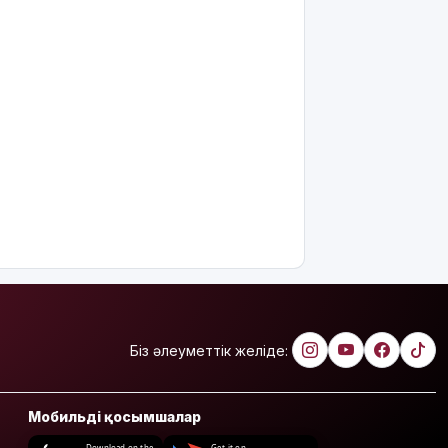
Біз әлеуметтік желіде:
Мобильді қосымшалар
Download on the
Get it on