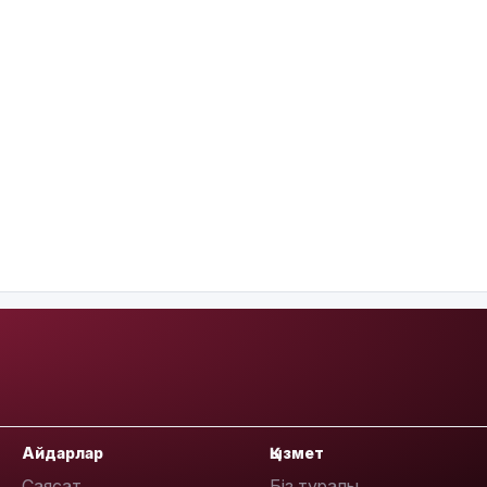
Айдарлар
Қызмет
Саясат
Біз туралы