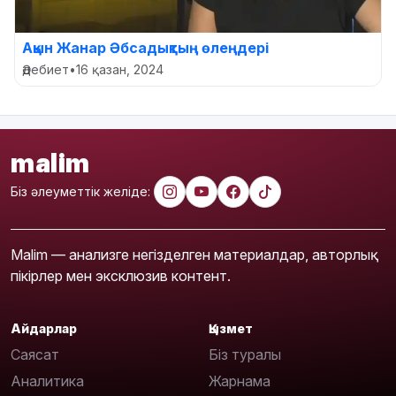
Ақын Жанар Әбсадықтың өлеңдері
Әдебиет
•
16 қазан, 2024
malim
Біз әлеуметтік желіде:
Malim — анализге негізделген материалдар, авторлық
пікірлер мен эксклюзив контент.
Айдарлар
Қызмет
Саясат
Біз туралы
Аналитика
Жарнама