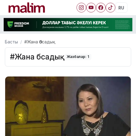
RU
Басты
#Жана Әбсадық
#Жана Әбсадық
Жазбалар: 1