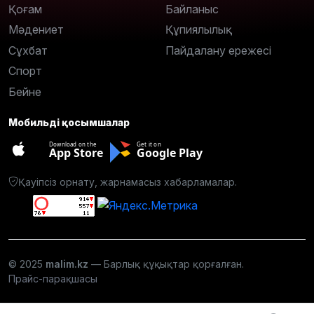
Қоғам
Байланыс
Мәдениет
Құпиялылық
Сұхбат
Пайдалану ережесі
Спорт
Бейне
Мобильді қосымшалар
Download on the
Get it on
App Store
Google Play
Қауіпсіз орнату, жарнамасыз хабарламалар.
© 2025
malim.kz
— Барлық құқықтар қорғалған.
Прайс-парақшасы