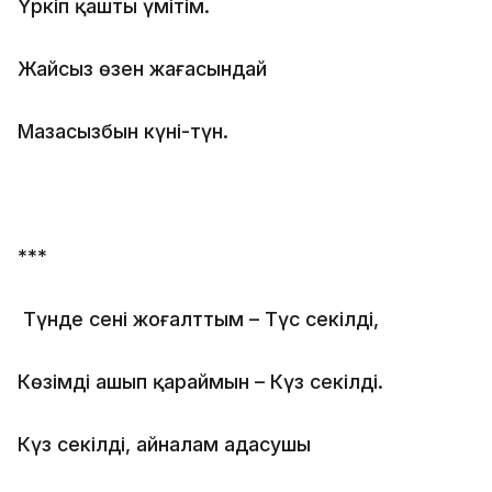
Үркіп қашты үмітім.
Жайсыз өзен жағасындай
Мазасызбын күні-түн.
***
Түнде сені жоғалттым – Түс секілді,
Көзімді ашып қараймын – Күз секілді.
Күз секілді, айналам адасушы