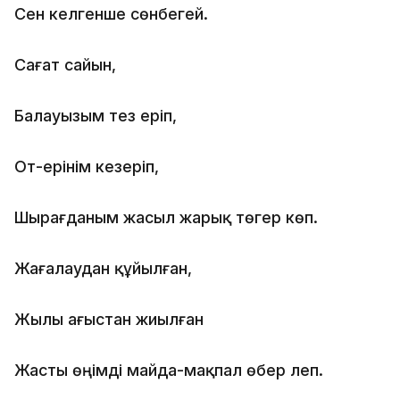
Сен келгенше сөнбегей.
Сағат сайын,
Балауызым тез еріп,
От-ерінім кезеріп,
Шырағданым жасыл жарық төгер көп.
Жағалаудан құйылған,
Жылы ағыстан жиылған
Жасты өңімді майда-мақпал өбер леп.