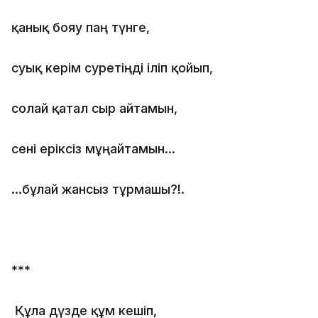
қанық бояу паң түнге,
суық керім суретіңді іліп қойып,
солай қатал сыр айтамын,
сені еріксіз мұңайтамын…
…бұлай жансыз тұрмашы?!.
***
Құла дүзде құм кешіп,