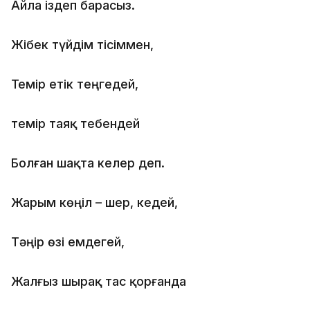
Айла іздеп барасыз.
Жібек түйдім тісіммен,
Темір етік теңгедей,
темір таяқ тебендей
Болған шақта келер деп.
Жарым көңіл – шер, кедей,
Тәңір өзі емдегей,
Жалғыз шырақ тас қорғанда