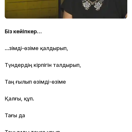
Біз кейіпкер…
…Өзімді-өзіме қалдырып,
Түндердің кірпігін талдырып,
Таң ғылып өзімді-өзіме
Қалғы, құп.
Тағы да