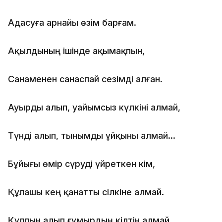
Адасуға арнайы өзім барғам.
Ақылдының ішінде ақымақпын,
Санаменен санаспай сезімді алған.
Ауырды алып, уайымсыз күлкіні алмай,
Түнді алып, тынымды ұйқыны алмай…
Бұйығы өмір сүруді үйреткен кім,
Құлашы кең қанатты сілкіне алмай.
Құлпын алып ғұмырдың кілтін алмай,