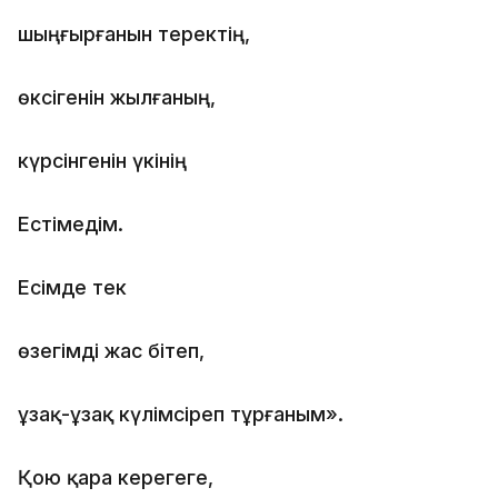
шыңғырғанын теректің,
өксігенін жылғаның,
күрсінгенін үкінің
Естімедім.
Есімде тек
өзегімді жас бітеп,
ұзақ-ұзақ күлімсіреп тұрғаным».
Қою қара керегеге,