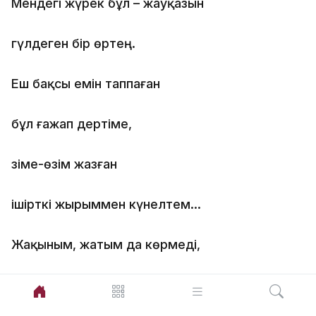
Мендегі жүрек бұл – жауқазын
гүлдеген бір өртең.
Еш бақсы емін таппаған
бұл ғажап дертіме,
Өзіме-өзім жазған
ішірткі жырыммен күнелтем…
Жақыным, жатым да көрмеді,
сезбеді сені ешкім,