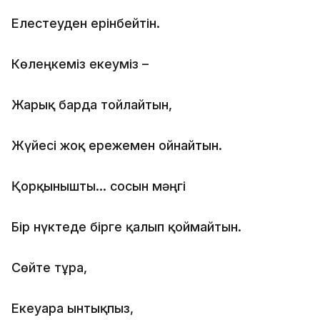
Елестеуден ерінбейтін.
Көлеңкеміз екеуміз –
Жарық барда тойлайтын,
Жүйесі жоқ ережемен ойнайтын.
Қорқынышты… сосын мәңгі
Бір нүктеде бірге қалып қоймайтын.
Сөйте тұра,
Екеуара ынтықпыз,