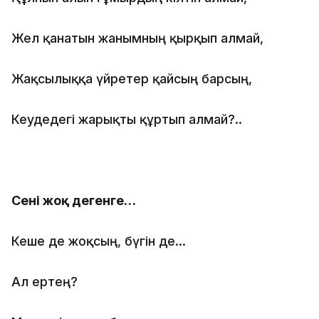
Жел қанатын жанымның қырқып алмай,
Жақсылыққа үйретер қайсың барсың,
Кеудедегі жарықты құртып алмай?..
Сені жоқ дегенге…
Кеше де жоқсың, бүгін де…
Ал ертең?