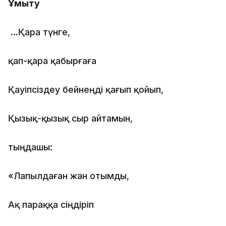
Ұмыту
…Қара түнге,
қап-қара қабырғаға
Қауіпсіздеу бейнеңді қағып қойып,
Қызық-қызық сыр айтамын,
тыңдашы:
«Лапылдаған жан отымды,
Ақ параққа сіңдіріп