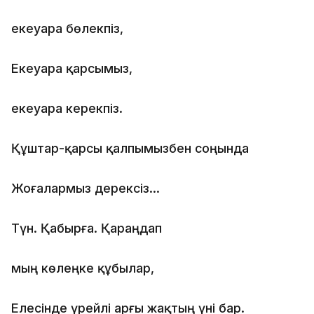
екеуара бөлекпіз,
Екеуара қарсымыз,
екеуара керекпіз.
Құштар-қарсы қалпымызбен соңында
Жоғалармыз дерексіз…
Түн. Қабырға. Қараңдап
мың көлеңке құбылар,
Елесінде үрейлі арғы жақтың үні бар.