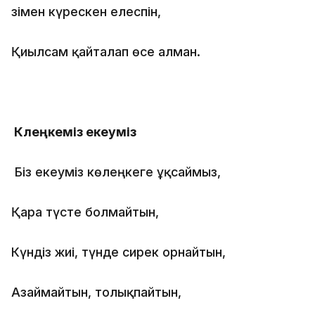
Өзімен күрескен елеспін,
Қиылсам қайталап өсе алман.
Көлеңкеміз екеуміз
Біз екеуміз көлеңкеге ұқсаймыз,
Қара түсте болмайтын,
Күндіз жиі, түнде сирек орнайтын,
Азаймайтын, толықпайтын,