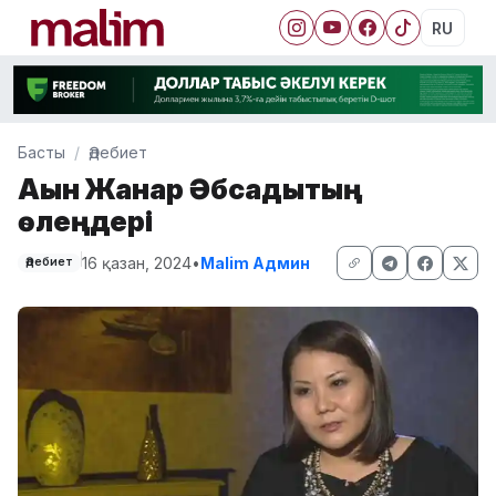
RU
Басты
Әдебиет
Ақын Жанар Әбсадықтың
өлеңдері
16 қазан, 2024
•
Malim Админ
Әдебиет