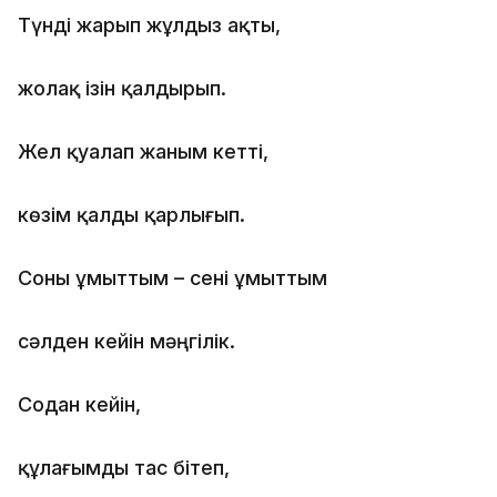
Түнді жарып жұлдыз ақты,
жолақ ізін қалдырып.
Жел қуалап жаным кетті,
көзім қалды қарлығып.
Соны ұмыттым – сені ұмыттым
сәлден кейін мәңгілік.
Содан кейін,
құлағымды тас бітеп,