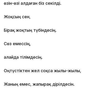
өзін-өзі алдаған біз секілді.
Жоқсың сен,
Бірақ жоқтың түбіндесің.
Сөз емессің,
алайда тілімдесің.
Оңтүстіктен жел соқса жылы-жылы,
Жаның емес, жапырақ дірілдесін.