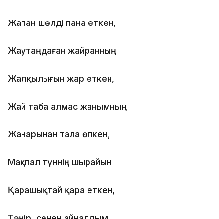
Жапан шөлді пана еткен,
Жаутаңдаған жайранның
Жалқылығын жар еткен,
Жай таба алмас жанымның
Жанарынан тала өпкен,
Мақпал түннің шырайын
Қарашықтай қара еткен,
Тәңір, сенен айналдым!