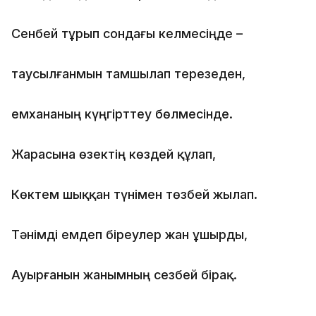
Сенбей тұрып сондағы келмесіңде –
таусылғанмын тамшылап терезеден,
емхананың күңгірттеу бөлмесінде.
Жарасына өзектің көздей құлап,
Көктем шыққан түнімен төзбей жылап.
Тәнімді емдеп біреулер жан ұшырды,
Ауырғанын жанымның сезбей бірақ.