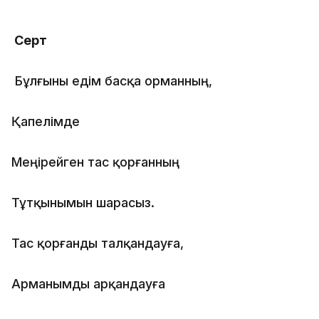
Серт
Бұлғыны едім басқа орманның,
Қапелімде
Меңірейген тас қорғанның
Тұтқынымын шарасыз.
Тас қорғанды талқандауға,
Арманымды арқандауға