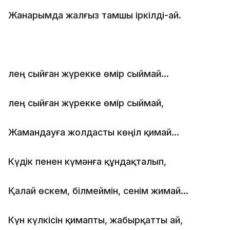
Жанарымда жалғыз тамшы іркілді-ай.
Өлең сыйған жүрекке өмір сыймай…
Өлең сыйған жүрекке өмір сыймай,
Жамандауға жолдасты көңіл қимай…
Күдік пенен күмәнға құндақталып,
Қалай өскем, білмеймін, сенім жимай…
Күн күлкісін қимапты, жабырқатты ай,