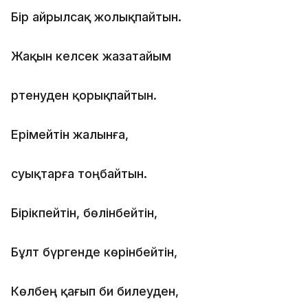
Бір айрылсақ жолықпайтын.
Жақын келсек жазатайым
Өртенуден қорықпайтын.
Ерімейтін жалынға,
суықтарға тоңбайтын.
Бірікпейтін, бөлінбейтін,
Бұлт бүргенде көрінбейтін,
Көлбең қағып би билеуден,