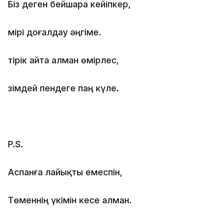
Біз деген бейшара кейіпкер,
Өмірі доғалдау әңгіме.
Өтірік айта алман өмірлес,
Өзімдей пендеге паң күле.
P.S.
Аспанға лайықты емеспін,
Төменнің үкімін кесе алман.