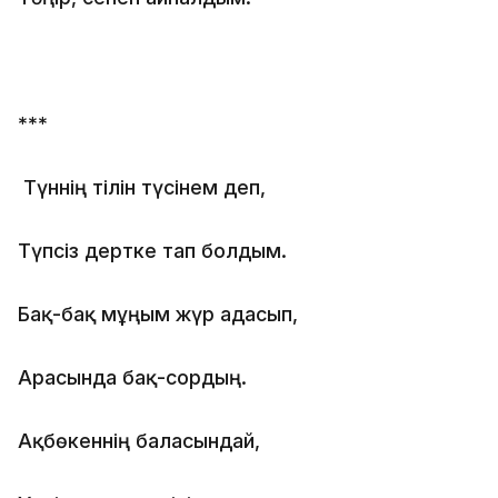
***
Түннің тілін түсінем деп,
Түпсіз дертке тап болдым.
Бақ-бақ мұңым жүр адасып,
Арасында бақ-сордың.
Ақбөкеннің баласындай,