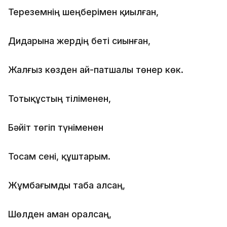
Тереземнің шеңберімен қиылған,
Дидарына жердің беті сиынған,
Жалғыз көзден ай-патшалы төнер көк.
Тотықұстың тіліменен,
Бәйіт төгіп түніменен
Тосам сені, құштарым.
Жұмбағымды таба алсаң,
Шөлден аман оралсаң,