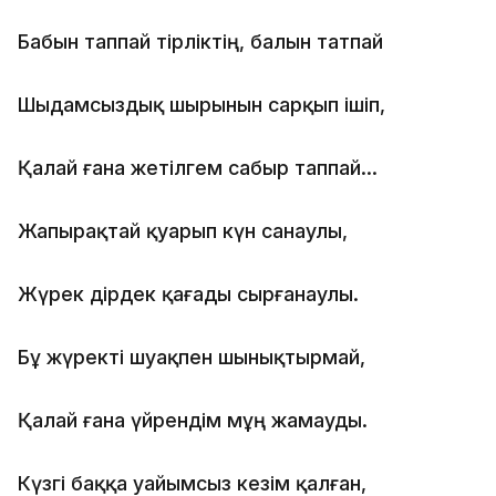
Бабын таппай тірліктің, балын татпай
Шыдамсыздық шырынын сарқып ішіп,
Қалай ғана жетілгем сабыр таппай…
Жапырақтай қуарып күн санаулы,
Жүрек дірдек қағады сырғанаулы.
Бұ жүректі шуақпен шынықтырмай,
Қалай ғана үйрендім мұң жамауды.
Күзгі баққа уайымсыз кезім қалған,