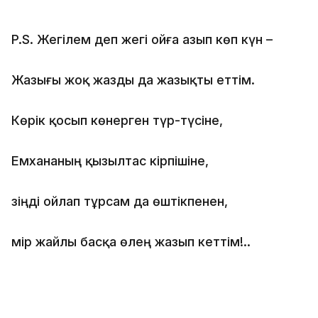
P.S. Жегілем деп жегі ойға азып көп күн –
Жазығы жоқ жазды да жазықты еттім.
Көрік қосып көнерген түр-түсіне,
Емхананың қызылтас кірпішіне,
Өзіңді ойлап тұрсам да өштікпенен,
Өмір жайлы басқа өлең жазып кеттім!..