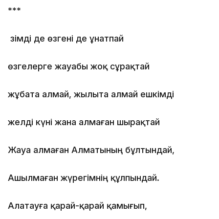
***
Өзімді де өзгені де ұнатпай
өзгелерге жауабы жоқ сұрақтай
жұбата алмай, жылыта алмай ешкімді
желді күні жана алмаған шырақтай
Жауа алмаған Алматының бұлтындай,
Ашылмаған жүрегімнің құлпындай.
Алатауға қарай-қарай қамығып,