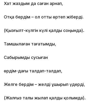
Хат жаздым да саған арнап,
Отқа бердім – ол отты өртеп жіберді.
(Қызғылт-күлгін күлі қалды соңында).
Тамшылаған тағатымды,
Сабырымды сусыған
өрдім-дағы талдап-талдап,
Желге бердім – желді ұшырып үдерді,
(Жалғыз талы жылап қалды қолымда).