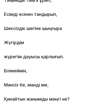
Таңымды таңға ұрып,
Есімді есінен тандырып,
Шексіздік шегіне шыңғыра
Жүгірдім
жүрегім дауысы қарлығып.
Білмеймін,
Мәнсіз бе, мәнді ме,
Қинайтын жанымды мәңгі не?