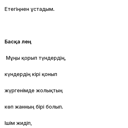
Етегіңнен ұстадым.
Басқа өлең
Мұңы қорып түндердің,
күндердің кірі қонып
жүргенімде жолықтың
көп жанның бірі болып.
Ішім жидіп,