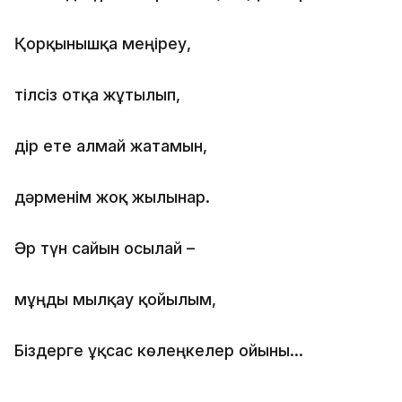
Қорқынышқа меңіреу,
тілсіз отқа жұтылып,
дір ете алмай жатамын,
дәрменім жоқ жылынар.
Әр түн сайын осылай –
мұңды мылқау қойылым,
Біздерге ұқсас көлеңкелер ойыны…