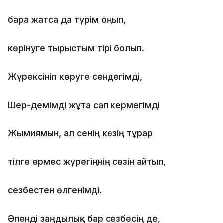
бара жатса да түрім оңып,
көрінуге тырыстым тірі болып.
Жүрексініп көруге сендегімді,
Шер-демімді жұта сап кермегімді
Жымиямын, ал сенің көзің тұрар
тілге ермес жүрегіңнің сөзін айтып,
сезбестен өлгенімді.
Әпенді заңдылық бар сезбесің де,