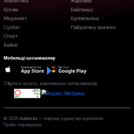
Аналитика
Жарнама
Қоғам
Байланыс
Мәдениет
Құпиялылық
Сұхбат
Пайдалану ережесі
Спорт
Бейне
Мобильді қосымшалар
Download on the
Get it on
App Store
Google Play
Қауіпсіз орнату, жарнамасыз хабарламалар.
© 2025
malim.kz
— Барлық құқықтар қорғалған.
Прайс-парақшасы