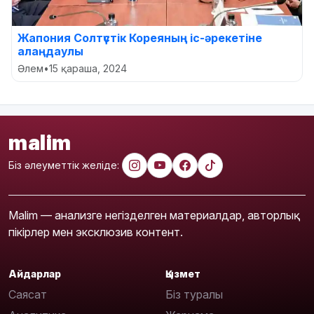
Жапония Солтүстік Кореяның іс-әрекетіне
алаңдаулы
Әлем
•
15 қараша, 2024
malim
Біз әлеуметтік желіде:
Malim — анализге негізделген материалдар, авторлық
пікірлер мен эксклюзив контент.
Айдарлар
Қызмет
Саясат
Біз туралы