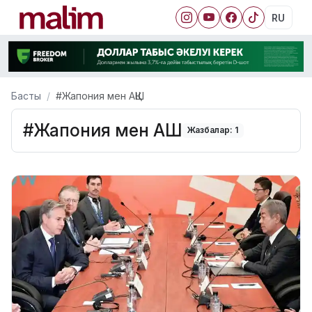
RU
Басты
#Жапония мен АҚШ
#Жапония мен АҚШ
Жазбалар: 1