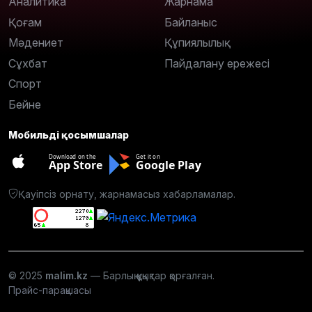
Аналитика
Жарнама
Қоғам
Байланыс
Мәдениет
Құпиялылық
Сұхбат
Пайдалану ережесі
Спорт
Бейне
Мобильді қосымшалар
Download on the
Get it on
App Store
Google Play
Қауіпсіз орнату, жарнамасыз хабарламалар.
© 2025
malim.kz
— Барлық құқықтар қорғалған.
Прайс-парақшасы