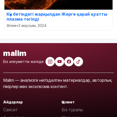
Күн бетіндегі жарқылдан Жерге қарай қуатты
плазма төгілді
Әлем
•
2 маусым, 2024
malim
Біз әлеуметтік желіде:
Malim — анализге негізделген материалдар, авторлық
пікірлер мен эксклюзив контент.
Айдарлар
Қызмет
Саясат
Біз туралы