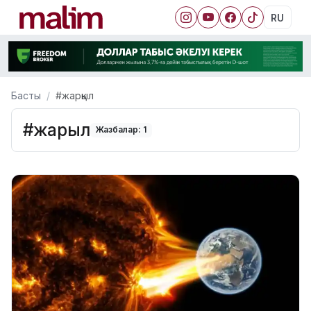
RU
Басты
#жарқыл
#жарқыл
Жазбалар: 1