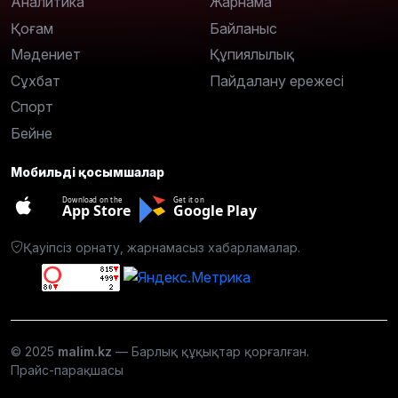
Аналитика
Жарнама
Қоғам
Байланыс
Мәдениет
Құпиялылық
Сұхбат
Пайдалану ережесі
Спорт
Бейне
Мобильді қосымшалар
Download on the
Get it on
App Store
Google Play
Қауіпсіз орнату, жарнамасыз хабарламалар.
© 2025
malim.kz
— Барлық құқықтар қорғалған.
Прайс-парақшасы