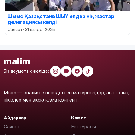
Шығыс Қазақстанға ШЫҰ елдерінің жастар
делегациясы келді
Саясат
•
31 шілде, 2025
malim
Біз әлеуметтік желіде:
Malim — анализге негізделген материалдар, авторлық
пікірлер мен эксклюзив контент.
Айдарлар
Қызмет
Саясат
Біз туралы